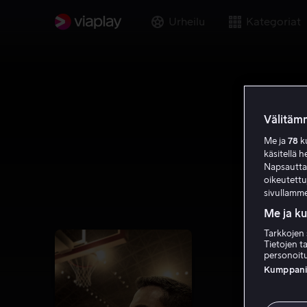
Urheilu
Kategoriat
Välitämm
Me ja
78
ku
käsitellä h
Napsauttama
oikeutett
sivullamme
Me ja k
Tarkkojen 
Tietojen ta
personoitu
Kumppanien