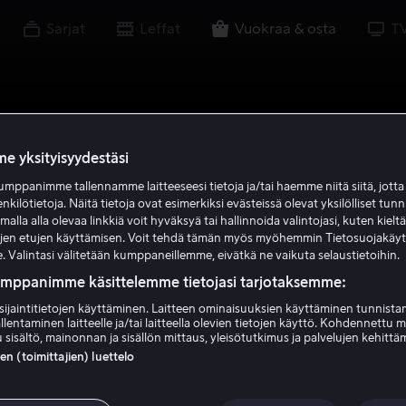
Sarjat
Leffat
Vuokraa & osta
T
e yksityisyydestäsi
mppanimme tallennamme laitteeseesi tietoja ja/tai haemme niitä siitä, jott
enkilötietoja. Näitä tietoja ovat esimerkiksi evästeissä olevat yksilölliset tunn
lla alla olevaa linkkiä voit hyväksyä tai hallinnoida valintojasi, kuten kielt
ujen etujen käyttämisen. Voit tehdä tämän myös myöhemmin Tietosuojakäy
. Valintasi välitetään kumppaneillemme, eivätkä ne vaikuta selaustietoihin.
umppanimme käsittelemme tietojasi tarjotaksemme:
sijaintitietojen käyttäminen. Laitteen ominaisuuksien käyttäminen tunnistam
llentaminen laitteelle ja/tai laitteella olevien tietojen käyttö. Kohdennettu 
 sisältö, mainonnan ja sisällön mittaus, yleisötutkimus ja palvelujen kehittä
 (toimittajien) luettelo