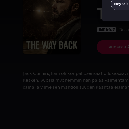
Näytä k
The
6.7
Dra
Vuokraa 
Jack Cunningham oli koripallosensaatio lukiossa,
Jack Cunningham oli koripallosensaatio lukiossa, m
kesken. Vuosia myöhemmin hän palaa valmentama
samalla viimeisen mahdollisuuden kääntää elämän