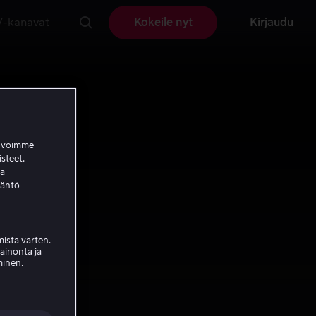
V-kanavat
Kokeile nyt
Kirjaudu
a voimme
isteet.
ää
täntö-
ista varten.
mainonta ja
minen.