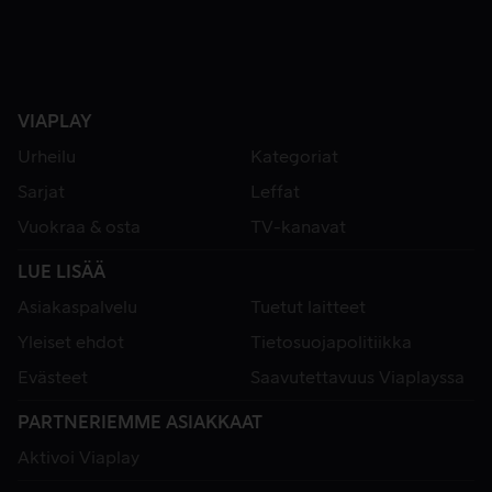
VIAPLAY
Urheilu
Kategoriat
Sarjat
Leffat
Vuokraa & osta
TV-kanavat
LUE LISÄÄ
Asiakaspalvelu
Tuetut laitteet
Yleiset ehdot
Tietosuojapolitiikka
Evästeet
Saavutettavuus Viaplayssa
PARTNERIEMME ASIAKKAAT
Aktivoi Viaplay