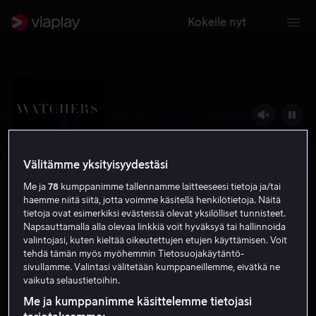
Kokeile nyt
Välitämme yksityisyydestäsi
Me ja
78
kumppanimme tallennamme laitteeseesi tietoja ja/tai
haemme niitä siitä, jotta voimme käsitellä henkilötietoja. Näitä
tietoja ovat esimerkiksi evästeissä olevat yksilölliset tunnisteet.
Napsauttamalla alla olevaa linkkiä voit hyväksyä tai hallinnoida
valintojasi, kuten kieltää oikeutettujen etujen käyttämisen. Voit
The Watchers
tehdä tämän myös myöhemmin Tietosuojakäytäntö-
sivullamme. Valintasi välitetään kumppaneillemme, eivätkä ne
5.7
Jännitys
Kauhu
2024
1 h 37 min
K-16
vaikuta selaustietoihin.
HD
Me ja kumppanimme käsittelemme tietojasi