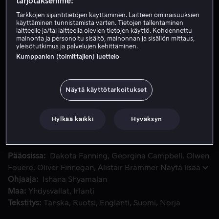
tarjotaksemme:
Vuokraa 4,99 €
Tarkkojen sijaintitietojen käyttäminen. Laitteen ominaisuuksien
käyttäminen tunnistamista varten. Tietojen tallentaminen
laitteelle ja/tai laitteella olevien tietojen käyttö. Kohdennettu
Osta 10,99 €
mainonta ja personoitu sisältö, mainonnan ja sisällön mittaus,
yleisötutkimus ja palvelujen kehittäminen.
Katso traileri
Kumppanien (toimittajien) luettelo
Näytä käyttötarkoitukset
Mina, 28‐vuotias taiteilija jää koskemattomaan metsään län
Mina, 28‐vuotias taiteilija jää koskemattomaan metsään
läntisessä Irlannissa. Hän joutuu tietämättään ansaan
kolmen muukalaisen kanssa, kun salaperäiset olennot
Hylkää kaikki
Hyväksyn
tarkkailevat heitä.
Pääosissa
Dakota Fanning
Georgina Campbell
Olwen
Fouere
Oliver Finnegan
Alistair Brammer
Näytä lisää
Ohjaaja
Ishana Shyamalan
Maa
Yhdysvallat
Irlanti
Tekstitys
Tanska
Ruotsi
Englanti
Suomi
Norja