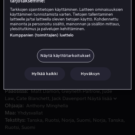
tarjotaksemme:
Tarkkojen sijaintitietojen käyttäminen. Laitteen ominaisuuksien
käyttäminen tunnistamista varten. Tietojen tallentaminen
Vuokraa 3,99 €
laitteelle ja/tai laitteella olevien tietojen käyttö. Kohdennettu
mainonta ja personoitu sisältö, mainonnan ja sisällön mittaus,
Osta 10,99 €
yleisötutkimus ja palvelujen kehittäminen.
Kumppanien (toimittajien) luettelo
Keskinkertainen Tom Ripley palkataan etsimään äveriään su
Keskinkertainen Tom Ripley palkataan etsimään
Näytä käyttötarkoitukset
äveriään suvun poika Dickie Italiasta. Tom huomaa
tilaisuutensa tulleen ja alkaa ujuttaa itseään mukaan
Hylkää kaikki
Hyväksyn
Dickien luksuselämään.
Pääosissa
Matt Damon
Gwyneth Paltrow
Jude
Law
Cate Blanchett
Jack Davenport
Näytä lisää
Ohjaaja
Anthony Minghella
Maa
Yhdysvallat
Tekstitys
Tanska
Ruotsi
Norja
Suomi
Norja
Tanska
Ruotsi
Suomi