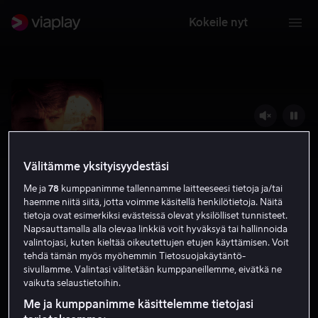
Kokeile nyt
Välitämme yksityisyydestäsi
Me ja
78
kumppanimme tallennamme laitteeseesi tietoja ja/tai
haemme niitä siitä, jotta voimme käsitellä henkilötietoja. Näitä
tietoja ovat esimerkiksi evästeissä olevat yksilölliset tunnisteet.
Napsauttamalla alla olevaa linkkiä voit hyväksyä tai hallinnoida
valintojasi, kuten kieltää oikeutettujen etujen käyttämisen. Voit
The Talented Mr. Ripley
tehdä tämän myös myöhemmin Tietosuojakäytäntö-
sivullamme. Valintasi välitetään kumppaneillemme, eivätkä ne
7.4
Draama
Rikoselokuvat
1999
2 h 13 min
vaikuta selaustietoihin.
K-16
Me ja kumppanimme käsittelemme tietojasi
HD