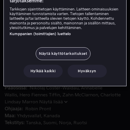
tarjotaksemme:
Tarkkojen sijaintitietojen käyttäminen. Laitteen ominaisuuksien
käyttäminen tunnistamista varten. Tietojen tallentaminen
Vuokraa 3,99 €
laitteelle ja/tai laitteella olevien tietojen käyttö. Kohdennettu
mainonta ja personoitu sisältö, mainonnan ja sisällön mittaus,
Osta 6,99 €
yleisötutkimus ja palvelujen kehittäminen.
Kumppanien (toimittajien) luettelo
Entisen metsästäjän Rayburn Swansonin tytär katosi viisi 
Entisen metsästäjän Rayburn Swansonin tytär katosi viisi
Näytä käyttötarkoitukset
vuotta sitten. Kun hän eräänä päivänä näkee tonttinsa
valvontakamerassa tappajaa pakenevan tytön, hän
Hylkää kaikki
Hyväksyn
päättää lähteä auttamaan tätä.
Pääosissa
Nikolaj Coster-Waldau
Annabelle
Wallis
Hero Fiennes Tiffin
Zahn McClarnon
Charlotte
Lindsay Marron
Näytä lisää
Ohjaaja
Robin Pront
Maa
Yhdysvallat
Kanada
Tekstitys
Tanska
Suomi
Norja
Ruotsi