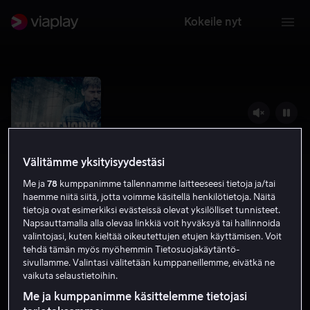
Kokeile nyt
Välitämme yksityisyydestäsi
Me ja
78
kumppanimme tallennamme laitteeseesi tietoja ja/tai
haemme niitä siitä, jotta voimme käsitellä henkilötietoja. Näitä
tietoja ovat esimerkiksi evästeissä olevat yksilölliset tunnisteet.
Napsauttamalla alla olevaa linkkiä voit hyväksyä tai hallinnoida
valintojasi, kuten kieltää oikeutettujen etujen käyttämisen. Voit
The Silencing
tehdä tämän myös myöhemmin Tietosuojakäytäntö-
sivullamme. Valintasi välitetään kumppaneillemme, eivätkä ne
6.3
Rikoselokuvat
Jännitys
2020
1 h 30 min
vaikuta selaustietoihin.
K-16
Me ja kumppanimme käsittelemme tietojasi
HD