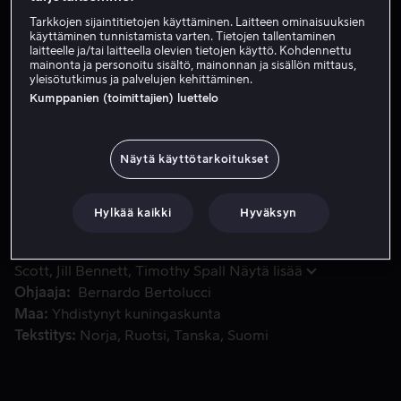
Tarkkojen sijaintitietojen käyttäminen. Laitteen ominaisuuksien
Vuokraa 3,99 €
käyttäminen tunnistamista varten. Tietojen tallentaminen
laitteelle ja/tai laitteella olevien tietojen käyttö. Kohdennettu
Osta 12,99 €
mainonta ja personoitu sisältö, mainonnan ja sisällön mittaus,
yleisötutkimus ja palvelujen kehittäminen.
Kumppanien (toimittajien) luettelo
Amerikkalainen pariskunta matkustaa ystävänsä kanssa Alger
Amerikkalainen pariskunta matkustaa ystävänsä kanssa
Algeriaan. Suunnitelmana on eeppinen vaellus Saharalla.
Näytä käyttötarkoitukset
Aviopari Port ja Kit odottavat mullistavaa seikkailua,
mutta heidän ystävänsä on liikkeellä ennemminkin
Hylkää kaikki
Hyväksyn
uteliaana turistina.
Pääosissa
John Malkovich
Debra Winger
Campbell
Scott
Jill Bennett
Timothy Spall
Näytä lisää
Ohjaaja
Bernardo Bertolucci
Maa
Yhdistynyt kuningaskunta
Tekstitys
Norja
Ruotsi
Tanska
Suomi