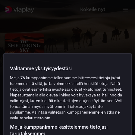
Kokeile nyt
Välitämme yksityisyydestäsi
Me ja
78
kumppanimme tallennamme laitteeseesi tietoja ja/tai
haemme niitä siitä, jotta voimme käsitellä henkilötietoja. Näitä
tietoja ovat esimerkiksi evästeissä olevat yksilölliset tunnisteet.
Napsauttamalla alla olevaa linkkiä voit hyväksyä tai hallinnoida
valintojasi, kuten kieltää oikeutettujen etujen käyttämisen. Voit
The Sheltering Sky
tehdä tämän myös myöhemmin Tietosuojakäytäntö-
sivullamme. Valintasi välitetään kumppaneillemme, eivätkä ne
6.7
Draama
Seikkailu
1990
2 h 12 min
K-12
vaikuta selaustietoihin.
HD
Me ja kumppanimme käsittelemme tietojasi
tarjotaksemme: