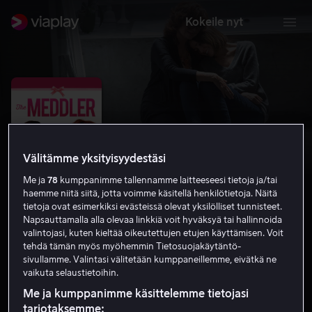
Kokeile nyt
Välitämme yksityisyydestäsi
Me ja
78
kumppanimme tallennamme laitteeseesi tietoja ja/tai
haemme niitä siitä, jotta voimme käsitellä henkilötietoja. Näitä
tietoja ovat esimerkiksi evästeissä olevat yksilölliset tunnisteet.
Napsauttamalla alla olevaa linkkiä voit hyväksyä tai hallinnoida
valintojasi, kuten kieltää oikeutettujen etujen käyttämisen. Voit
The Meddler
tehdä tämän myös myöhemmin Tietosuojakäytäntö-
sivullamme. Valintasi välitetään kumppaneillemme, eivätkä ne
6.3
Draama
2015
1 h 39 min
S
vaikuta selaustietoihin.
HD
Me ja kumppanimme käsittelemme tietojasi
tarjotaksemme: