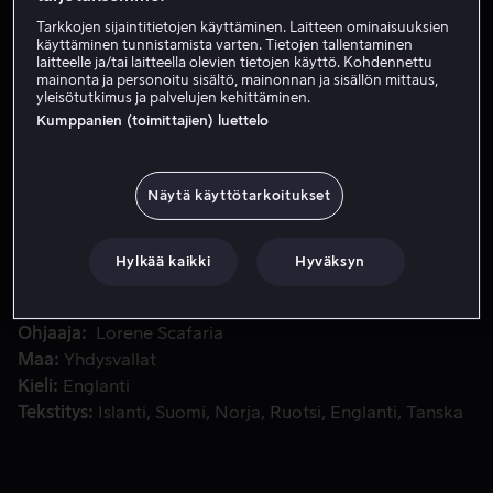
Tarkkojen sijaintitietojen käyttäminen. Laitteen ominaisuuksien
Vuokraa 3,99 €
käyttäminen tunnistamista varten. Tietojen tallentaminen
laitteelle ja/tai laitteella olevien tietojen käyttö. Kohdennettu
Osta 10,99 €
mainonta ja personoitu sisältö, mainonnan ja sisällön mittaus,
yleisötutkimus ja palvelujen kehittäminen.
Kumppanien (toimittajien) luettelo
Vastikään leskeksi jäänyt nainen muuttaa New Yorkista Los
Vastikään leskeksi jäänyt nainen muuttaa New Yorkista
Los Angelesiin ollakseen lähempänä tytärtään ja
Näytä käyttötarkoitukset
sekaantuu samalla ympärillään olevien ihmisten asioihin.
Hylkää kaikki
Hyväksyn
Pääosissa
Susan Sarandon
Rose Byrne
J.K.
Simmons
Jerrod Carmichael
Cecily Strong
Näytä lisää
Ohjaaja
Lorene Scafaria
Maa
Yhdysvallat
Kieli
Englanti
Tekstitys
Islanti
Suomi
Norja
Ruotsi
Englanti
Tanska