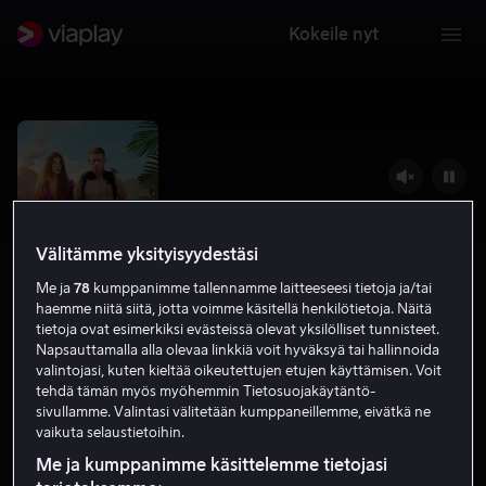
Kokeile nyt
Välitämme yksityisyydestäsi
Me ja
78
kumppanimme tallennamme laitteeseesi tietoja ja/tai
haemme niitä siitä, jotta voimme käsitellä henkilötietoja. Näitä
tietoja ovat esimerkiksi evästeissä olevat yksilölliset tunnisteet.
Napsauttamalla alla olevaa linkkiä voit hyväksyä tai hallinnoida
valintojasi, kuten kieltää oikeutettujen etujen käyttämisen. Voit
The Lost City
tehdä tämän myös myöhemmin Tietosuojakäytäntö-
sivullamme. Valintasi välitetään kumppaneillemme, eivätkä ne
6.1
Komedia
Romantiikka
2022
1 h 47 min
vaikuta selaustietoihin.
K-12
Me ja kumppanimme käsittelemme tietojasi
HD