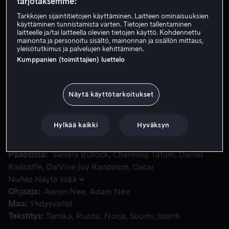
tarjotaksemme:
Tarkkojen sijaintitietojen käyttäminen. Laitteen ominaisuuksien
käyttäminen tunnistamista varten. Tietojen tallentaminen
Osta 10,99 €
laitteelle ja/tai laitteella olevien tietojen käyttö. Kohdennettu
mainonta ja personoitu sisältö, mainonnan ja sisällön mittaus,
Katso traileri
yleisötutkimus ja palvelujen kehittäminen.
Kumppanien (toimittajien) luettelo
Kun seikkailukirjailija Loretta siepataan etsimään legendaa
Kun seikkailukirjailija Loretta siepataan etsimään
Näytä käyttötarkoitukset
legendaarista kadonnutta kaupunkia, hänet ja
kansikuvamalli, Alan, sysätään seikkailuun keskelle
Hylkää kaikki
Hyväksyn
viidakkoa. Parivaljakon on etsittävä yhdessä tarumainen
aarre, ennen kuin se katoaa ikuisiksi ajoiksi.
Pääosissa
Sandra Bullock
Channing Tatum
Daniel
Radcliffe
Da'Vine Joy Randolph
Oscar
Nuñez
Näytä lisää
Ohjaaja
Aaron Nee
Adam Nee
Maa
Yhdysvallat
Tekstitys
Tanska
Ruotsi
Norja
Suomi
Islanti