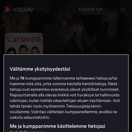
Kokeile nyt
Välitämme yksityisyydestäsi
Me ja
78
kumppanimme tallennamme laitteeseesi tietoja ja/tai
haemme niitä siitä, jotta voimme käsitellä henkilötietoja. Näitä
tietoja ovat esimerkiksi evästeissä olevat yksilölliset tunnisteet.
Napsauttamalla alla olevaa linkkiä voit hyväksyä tai hallinnoida
valintojasi, kuten kieltää oikeutettujen etujen käyttämisen. Voit
The Layover
tehdä tämän myös myöhemmin Tietosuojakäytäntö-
sivullamme. Valintasi välitetään kumppaneillemme, eivätkä ne
4.8
Komedia
Romantiikka
2017
1 h 24 min
vaikuta selaustietoihin.
K-12
Me ja kumppanimme käsittelemme tietojasi
HD