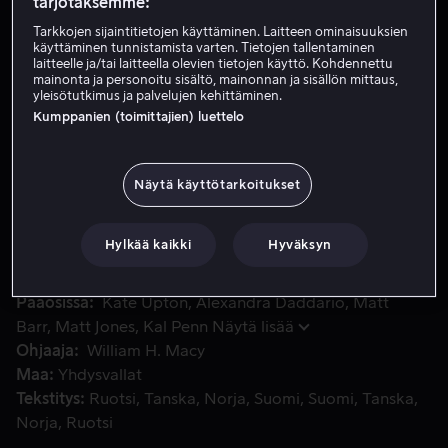
tarjotaksemme:
Tarkkojen sijaintitietojen käyttäminen. Laitteen ominaisuuksien
käyttäminen tunnistamista varten. Tietojen tallentaminen
Vuokraa 3,99 €
laitteelle ja/tai laitteella olevien tietojen käyttö. Kohdennettu
mainonta ja personoitu sisältö, mainonnan ja sisällön mittaus,
Osta 6,99 €
yleisötutkimus ja palvelujen kehittäminen.
Kumppanien (toimittajien) luettelo
Työttömät sinkut Meg ja Kate ovat kovilla. Epätoivoissaan 
Työttömät sinkut Meg ja Kate ovat kovilla.
Näytä käyttötarkoitukset
Epätoivoissaan he pakenevat todellisuutta äkkilähdöllä,
mutta suunnitelmat lepolomasta kariutuvat, kun lento
Hylkää kaikki
Hyväksyn
laskeutuu myrskyn takia St. Louisiin.
Pääosissa
Kate Upton
Alexandra Daddario
Matt
Barr
Matt Jones
Kal Penn
Näytä lisää
Ohjaaja
William H. Macy
Maa
Yhdysvallat
Tekstitys
Ruotsi
Tanska
Norja
Suomi
Suomi
Tanska
Norja
Ruotsi