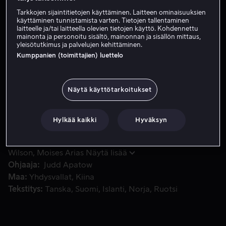
Tarkkojen sijaintitietojen käyttäminen. Laitteen ominaisuuksien
Vuokraa 3,99 €
käyttäminen tunnistamista varten. Tietojen tallentaminen
laitteelle ja/tai laitteella olevien tietojen käyttö. Kohdennettu
Osta 8,99 €
mainonta ja personoitu sisältö, mainonnan ja sisällön mittaus,
yleisötutkimus ja palvelujen kehittäminen.
Kumppanien (toimittajien) luettelo
Scott on ollut jumissa isänsä kuoltua. Hän käyttää päivän
Scott on ollut jumissa isänsä kuoltua. Hän käyttää
päivänsä polttaen pilveä ja unelmoiden tatuoijan
Näytä käyttötarkoitukset
ammatista, kunnes hänen on viimein otettava
ensimmäiset askeleet eteenpäin elämässään.
Hylkää kaikki
Hyväksyn
Pääosissa
Pete Davidson
Bel Powley
Ricky Velez
Lou
Wilson
Moises Arias
Näytä lisää
Ohjaaja
Judd Apatow
Maa
Yhdysvallat
Kiina
Tekstitys
Tanska
Suomi
Islanti
Norja
Ruotsi