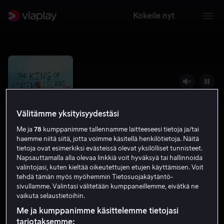
Kokeile nyt
Välitämme yksityisyydestäsi
Me ja
78
kumppanimme tallennamme laitteeseesi tietoja ja/tai
haemme niitä siitä, jotta voimme käsitellä henkilötietoja. Näitä
tietoja ovat esimerkiksi evästeissä olevat yksilölliset tunnisteet.
Napsauttamalla alla olevaa linkkiä voit hyväksyä tai hallinnoida
valintojasi, kuten kieltää oikeutettujen etujen käyttämisen. Voit
The King of Staten Island
tehdä tämän myös myöhemmin Tietosuojakäytäntö-
sivullamme. Valintasi välitetään kumppaneillemme, eivätkä ne
7.1
Draama
Komedia
2020
2 h 11 min
K-16
vaikuta selaustietoihin.
HD
Me ja kumppanimme käsittelemme tietojasi
tarjotaksemme: