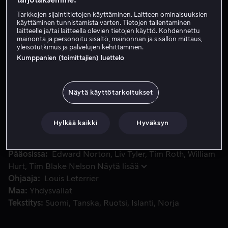
Tarkkojen sijaintitietojen käyttäminen. Laitteen ominaisuuksien
käyttäminen tunnistamista varten. Tietojen tallentaminen
Vuokraa 4,49 €
laitteelle ja/tai laitteella olevien tietojen käyttö. Kohdennettu
mainonta ja personoitu sisältö, mainonnan ja sisällön mittaus,
yleisötutkimus ja palvelujen kehittäminen.
Osta 17,99 €
Kumppanien (toimittajien) luettelo
Maailman suosituimpiin supersankareihin kuuluvan Hulkin uu
Maailman suosituimpiin supersankareihin kuuluvan
Näytä käyttötarkoitukset
Hulkin uudessa seikkailussa tiedemies Bruce Banner etsii
epätoivoisesti lääkettä hänen solunsa myrkyttäneeseen
Hylkää kaikki
Hyväksyn
gammasäteilyyn ja laskee valloilleen hillittömän sisäisen
raivonsa, The Hulkin.
Pääosissa
Edward Norton
Liv Tyler
Tim Roth
William
Hurt
Tim Blake Nelson
Näytä lisää
Ohjaaja
Louis Leterrier
Maa
Yhdysvallat
Tekstitys
Suomi
Tanska
Ruotsi
Islanti
Norja