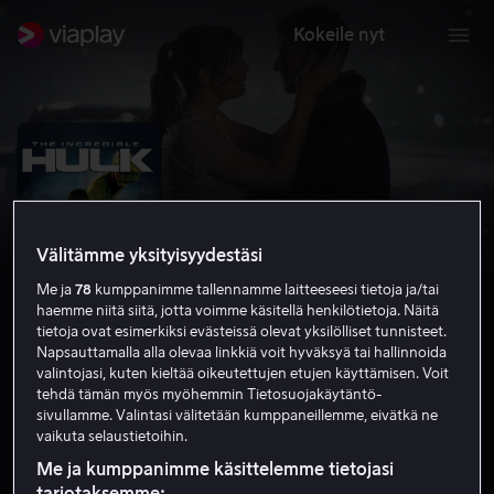
Kokeile nyt
Välitämme yksityisyydestäsi
Me ja
78
kumppanimme tallennamme laitteeseesi tietoja ja/tai
haemme niitä siitä, jotta voimme käsitellä henkilötietoja. Näitä
tietoja ovat esimerkiksi evästeissä olevat yksilölliset tunnisteet.
Napsauttamalla alla olevaa linkkiä voit hyväksyä tai hallinnoida
valintojasi, kuten kieltää oikeutettujen etujen käyttämisen. Voit
The Incredible Hulk
tehdä tämän myös myöhemmin Tietosuojakäytäntö-
sivullamme. Valintasi välitetään kumppaneillemme, eivätkä ne
6.6
Toiminta
Seikkailu
2008
1 h 47 min
vaikuta selaustietoihin.
K-12
Me ja kumppanimme käsittelemme tietojasi
HD
tarjotaksemme: