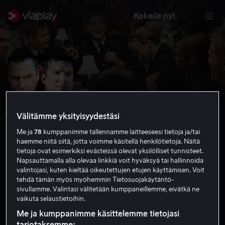
Kokeile nyt
Välitämme yksityisyydestäsi
Me ja
78
kumppanimme tallennamme laitteeseesi tietoja ja/tai
haemme niitä siitä, jotta voimme käsitellä henkilötietoja. Näitä
tietoja ovat esimerkiksi evästeissä olevat yksilölliset tunnisteet.
Napsauttamalla alla olevaa linkkiä voit hyväksyä tai hallinnoida
valintojasi, kuten kieltää oikeutettujen etujen käyttämisen. Voit
The Guardian
tehdä tämän myös myöhemmin Tietosuojakäytäntö-
sivullamme. Valintasi välitetään kumppaneillemme, eivätkä ne
6.9
Toiminta
Seikkailu
2006
2 h 13 min
vaikuta selaustietoihin.
K-12
Me ja kumppanimme käsittelemme tietojasi
HD
tarjotaksemme: