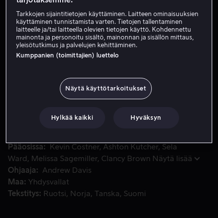
Tarkkojen sijaintitietojen käyttäminen. Laitteen ominaisuuksien
käyttäminen tunnistamista varten. Tietojen tallentaminen
Vuokraa 3,99 €
laitteelle ja/tai laitteella olevien tietojen käyttö. Kohdennettu
mainonta ja personoitu sisältö, mainonnan ja sisällön mittaus,
yleisötutkimus ja palvelujen kehittäminen.
Osta 13,99 €
Kumppanien (toimittajien) luettelo
Ikääntyvä Yhdysvaltojen rannikkovartioston pelastusuimari
Ikääntyvä Yhdysvaltojen rannikkovartioston
Näytä käyttötarkoitukset
pelastusuimarien kouluttaja ottaa uuden tulokkaan
siipensä alle ja ottaa hänet mukaan tehtävään
Hylkää kaikki
Hyväksyn
Beringinsalmella.
Pääosissa
Kevin Costner
Ashton Kutcher
Sela
Ward
Melissa Sagemiller
Clancy Brown
Näytä lisää
Ohjaaja
Andrew Davis
Maa
Yhdysvallat
Tekstitys
Ruotsi
Norja
Tanska
Suomi