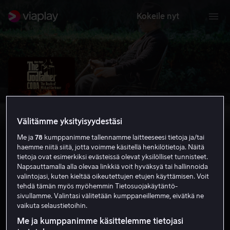
Kokeile nyt
Välitämme yksityisyydestäsi
Me ja
78
kumppanimme tallennamme laitteeseesi tietoja ja/tai
haemme niitä siitä, jotta voimme käsitellä henkilötietoja. Näitä
tietoja ovat esimerkiksi evästeissä olevat yksilölliset tunnisteet.
Napsauttamalla alla olevaa linkkiä voit hyväksyä tai hallinnoida
valintojasi, kuten kieltää oikeutettujen etujen käyttämisen. Voit
The Godfather Coda: The death of
tehdä tämän myös myöhemmin Tietosuojakäytäntö-
Michael Corleone
sivullamme. Valintasi välitetään kumppaneillemme, eivätkä ne
vaikuta selaustietoihin.
7.6
Draama
Rikoselokuvat
1990
2 h 32 min
Me ja kumppanimme käsittelemme tietojasi
K-12