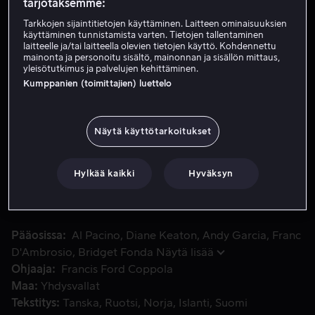
tarjotaksemme:
HD
Tarkkojen sijaintitietojen käyttäminen. Laitteen ominaisuuksien
käyttäminen tunnistamista varten. Tietojen tallentaminen
laitteelle ja/tai laitteella olevien tietojen käyttö. Kohdennettu
mainonta ja personoitu sisältö, mainonnan ja sisällön mittaus,
Vuokraa 3,99 €
yleisötutkimus ja palvelujen kehittäminen.
Kumppanien (toimittajien) luettelo
Osta 10,99 €
Näytä käyttötarkoitukset
Francis Ford Coppola julkaisee uuden leikkaus- ja restauro
Francis Ford Coppola julkaisee uuden leikkaus- ja
restauroidun version elokuvasta Kummisetä III. Michael
Hylkää kaikki
Hyväksyn
Corleone koettaa irrottaa perheensä rikosten
maailmasta ja löytää imperiumilleen sopivan jatkajan.
Pääosissa
Al Pacino
Diane Keaton
Andy Garcia
Franc
D'Ambrosio
Bridget Fonda
Näytä lisää
Ohjaaja
Francis Ford Coppola
Maa
Yhdysvallat
Tekstitys
Tanska
Ruotsi
Norja
Islanti
Suomi