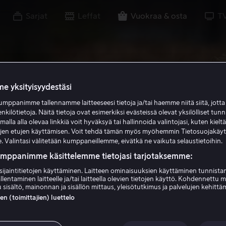
Sarjat
Leffat
Vuokraa & osta
T
e yksityisyydestäsi
mppanimme tallennamme laitteeseesi tietoja ja/tai haemme niitä siitä, jott
enkilötietoja. Näitä tietoja ovat esimerkiksi evästeissä olevat yksilölliset tunn
lla alla olevaa linkkiä voit hyväksyä tai hallinnoida valintojasi, kuten kielt
ujen etujen käyttämisen. Voit tehdä tämän myös myöhemmin Tietosuojakäy
. Valintasi välitetään kumppaneillemme, eivätkä ne vaikuta selaustietoihin.
umppanimme käsittelemme tietojasi tarjotaksemme:
sijaintitietojen käyttäminen. Laitteen ominaisuuksien käyttäminen tunnistam
llentaminen laitteelle ja/tai laitteella olevien tietojen käyttö. Kohdennettu 
 sisältö, mainonnan ja sisällön mittaus, yleisötutkimus ja palvelujen kehittä
 (toimittajien) luettelo
 Girl Who Invent