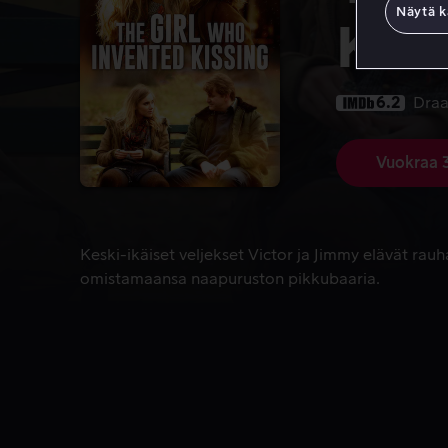
Näytä k
Kiss
6.2
Dra
Vuokraa 
Keski-ikäiset veljekset Victor ja Jimmy elävät ra
Keski-ikäiset veljekset Victor ja Jimmy elävät rauh
omistamaansa naapuruston pikkubaaria.