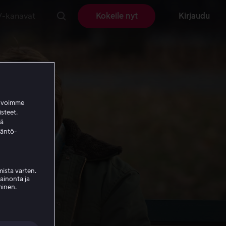
V-kanavat
Kokeile nyt
Kirjaudu
a voimme
isteet.
ää
täntö-
ista varten.
mainonta ja
minen.
ed