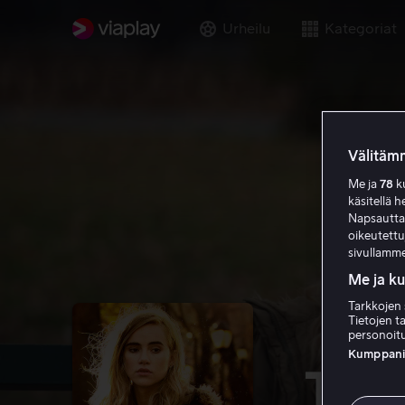
Urheilu
Kategoriat
Välitämm
Me ja
78
ku
käsitellä h
Napsauttama
oikeutett
sivullamme
Me ja k
Tarkkojen 
Tietojen ta
personoitu
Kumppanien
The