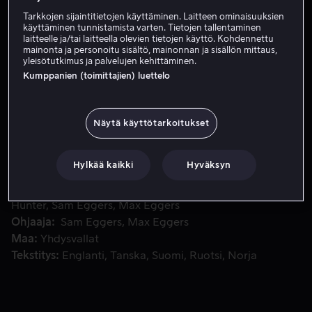
Tarkkojen sijaintitietojen käyttäminen. Laitteen ominaisuuksien
Vuokraa 4,99 €
käyttäminen tunnistamista varten. Tietojen tallentaminen
laitteelle ja/tai laitteella olevien tietojen käyttö. Kohdennettu
Osta 8,99 €
mainonta ja personoitu sisältö, mainonnan ja sisällön mittaus,
yleisötutkimus ja palvelujen kehittäminen.
Kumppanien (toimittajien) luettelo
Katso traileri
Näytä käyttötarkoitukset
Vasta raskaaksi tulleen Belindan elämä menee päin helvet
Vasta raskaaksi tulleen Belindan elämä menee päin
helvettiä, kun hänen anoppinsa muuttaa taloon.
Hylkää kaikki
Hyväksyn
Pääosissa
Brandy Norwood
Andrew Burnap
Kathryn
Hunter
Sam Eggers
Max Eggers
Ohjaaja
Sam Eggers
Max Eggers
Maa
Yhdysvallat
Tekstitys
Englanti
Tanska
Suomi
Ruotsi
Norja