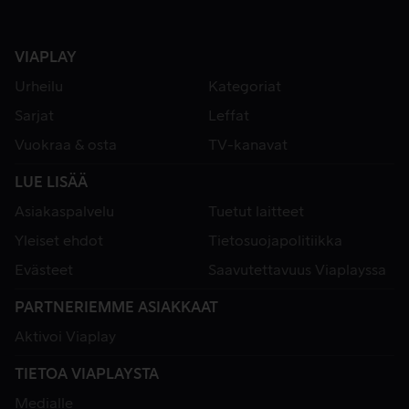
VIAPLAY
Urheilu
Kategoriat
Sarjat
Leffat
Vuokraa & osta
TV-kanavat
LUE LISÄÄ
Asiakaspalvelu
Tuetut laitteet
Yleiset ehdot
Tietosuojapolitiikka
Evästeet
Saavutettavuus Viaplayssa
PARTNERIEMME ASIAKKAAT
Aktivoi Viaplay
TIETOA VIAPLAYSTA
Medialle