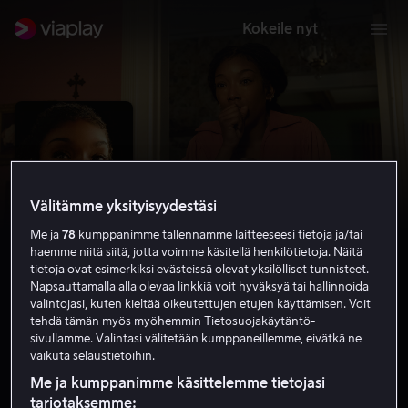
Kokeile nyt
Välitämme yksityisyydestäsi
Me ja
78
kumppanimme tallennamme laitteeseesi tietoja ja/tai
haemme niitä siitä, jotta voimme käsitellä henkilötietoja. Näitä
tietoja ovat esimerkiksi evästeissä olevat yksilölliset tunnisteet.
Napsauttamalla alla olevaa linkkiä voit hyväksyä tai hallinnoida
valintojasi, kuten kieltää oikeutettujen etujen käyttämisen. Voit
The Front Room
tehdä tämän myös myöhemmin Tietosuojakäytäntö-
sivullamme. Valintasi välitetään kumppaneillemme, eivätkä ne
4.6
Jännitys
Kauhu
2024
1 h 31 min
K-16
vaikuta selaustietoihin.
HD
Me ja kumppanimme käsittelemme tietojasi
tarjotaksemme: