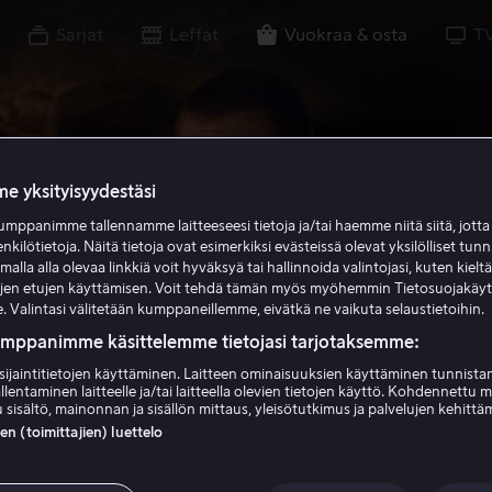
Sarjat
Leffat
Vuokraa & osta
T
e yksityisyydestäsi
mppanimme tallennamme laitteeseesi tietoja ja/tai haemme niitä siitä, jott
enkilötietoja. Näitä tietoja ovat esimerkiksi evästeissä olevat yksilölliset tunn
lla alla olevaa linkkiä voit hyväksyä tai hallinnoida valintojasi, kuten kielt
ujen etujen käyttämisen. Voit tehdä tämän myös myöhemmin Tietosuojakäy
. Valintasi välitetään kumppaneillemme, eivätkä ne vaikuta selaustietoihin.
umppanimme käsittelemme tietojasi tarjotaksemme:
sijaintitietojen käyttäminen. Laitteen ominaisuuksien käyttäminen tunnistam
llentaminen laitteelle ja/tai laitteella olevien tietojen käyttö. Kohdennettu 
 sisältö, mainonnan ja sisällön mittaus, yleisötutkimus ja palvelujen kehittä
 (toimittajien) luettelo