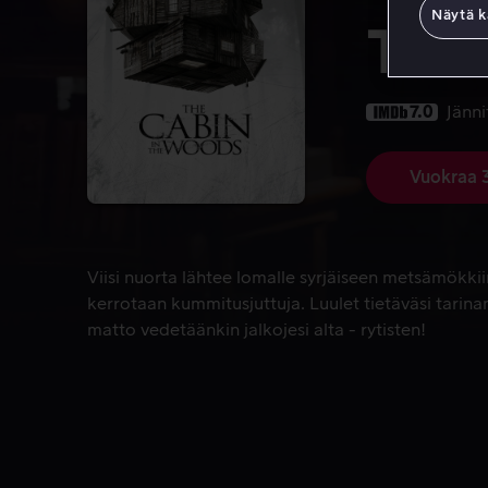
Näytä k
The
7.0
Jänni
Vuokraa 
Viisi nuorta lähtee lomalle syrjäiseen metsämökkiin
Viisi nuorta lähtee lomalle syrjäiseen metsämökki
kerrotaan kummitusjuttuja. Luulet tietäväsi tarinan
matto vedetäänkin jalkojesi alta - rytisten!