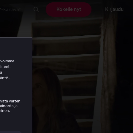
V-kanavat
Kokeile nyt
Kirjaudu
a voimme
isteet.
ää
täntö-
ista varten.
mainonta ja
minen.