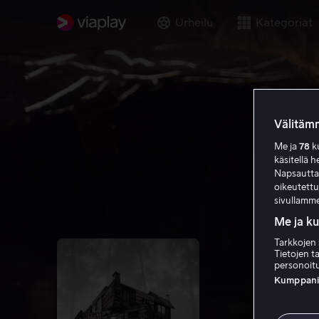
Urheilu
Kategoriat
Välitämm
Me ja
78
ku
käsitellä h
Napsauttama
oikeutett
sivullamme
Me ja k
Tarkkojen 
Tietojen ta
personoitu
Kumppanien