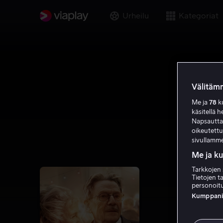
Urheilu
Kategoriat
Välitämm
Me ja
78
ku
käsitellä h
Napsauttama
oikeutett
sivullamme
Me ja k
Tarkkojen 
Tietojen ta
personoitu
Kumppanien