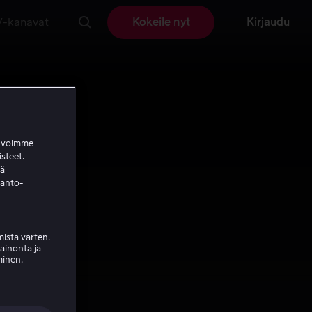
V-kanavat
Kokeile nyt
Kirjaudu
a voimme
isteet.
ää
täntö-
ista varten.
mainonta ja
minen.