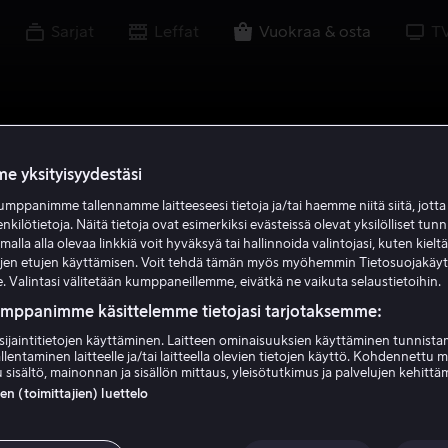
Sarjat
Leffat
Vuokraa & osta
T
e yksityisyydestäsi
mppanimme tallennamme laitteeseesi tietoja ja/tai haemme niitä siitä, jott
enkilötietoja. Näitä tietoja ovat esimerkiksi evästeissä olevat yksilölliset tunn
lla alla olevaa linkkiä voit hyväksyä tai hallinnoida valintojasi, kuten kielt
ujen etujen käyttämisen. Voit tehdä tämän myös myöhemmin Tietosuojakäy
. Valintasi välitetään kumppaneillemme, eivätkä ne vaikuta selaustietoihin.
umppanimme käsittelemme tietojasi tarjotaksemme:
sijaintitietojen käyttäminen. Laitteen ominaisuuksien käyttäminen tunnistam
llentaminen laitteelle ja/tai laitteella olevien tietojen käyttö. Kohdennettu 
 sisältö, mainonnan ja sisällön mittaus, yleisötutkimus ja palvelujen kehittä
 (toimittajien) luettelo