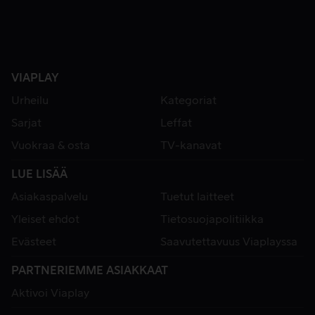
VIAPLAY
Urheilu
Kategoriat
Sarjat
Leffat
Vuokraa & osta
TV-kanavat
LUE LISÄÄ
Asiakaspalvelu
Tuetut laitteet
Yleiset ehdot
Tietosuojapolitiikka
Evästeet
Saavutettavuus Viaplayssa
PARTNERIEMME ASIAKKAAT
Aktivoi Viaplay