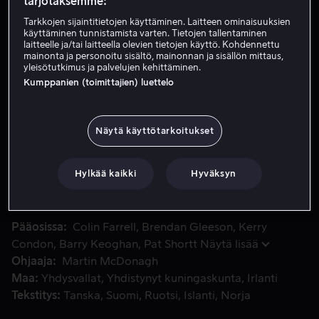
tarjotaksemme:
Vuokraa 4,49 €
Tarkkojen sijaintitietojen käyttäminen. Laitteen ominaisuuksien
käyttäminen tunnistamista varten. Tietojen tallentaminen
laitteelle ja/tai laitteella olevien tietojen käyttö. Kohdennettu
Osta 15,99 €
mainonta ja personoitu sisältö, mainonnan ja sisällön mittaus,
yleisötutkimus ja palvelujen kehittäminen.
Katso traileri
Kumppanien (toimittajien) luettelo
Näytä käyttötarkoitukset
Vaikka Pádraic (Farrell) ja Colm (Gleeson) ovat olleet eli
Vaikka Pádraic (Farrell) ja Colm (Gleeson) ovat olleet
elinikäiset ystävät, he huomaavat olevansa umpikujassa,
kun toinen päättää yllättäen heidän suhteensa, mikä tuo
Hylkää kaikki
Hyväksyn
hälyttäviä seuraamuksia heille molemmille.
Pääosissa
Colin Farrell
Brendan Gleeson
Kerry
Condon
Barry Keoghan
Pat Shortt
Näytä lisää
Ohjaaja
Martin McDonagh
Maa
Yhdysvallat
Yhdistynyt kuningaskunta
Irlanti
Tekstitys
Tanska
Suomi
Ruotsi
Islanti
Norja