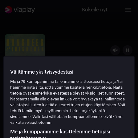
Kokeile nyt
Välitämme yksityisyydestäsi
Me ja
78
kumppanimme tallennamme laitteeseesi tietoja ja/tai
haemme niitä siitä, jotta voimme käsitellä henkilötietoja. Näitä
tietoja ovat esimerkiksi evästeissä olevat yksilölliset tunnisteet.
Napsauttamalla alla olevaa linkkiä voit hyväksyä tai hallinnoida
valintojasi, kuten kieltää oikeutettujen etujen käyttämisen. Voit
The Banshees Of Inisherin
tehdä tämän myös myöhemmin Tietosuojakäytäntö-
sivullamme. Valintasi välitetään kumppaneillemme, eivätkä ne
7.7
Draama
Komedia
2022
1 h 49 min
K-16
vaikuta selaustietoihin.
HD
Me ja kumppanimme käsittelemme tietojasi