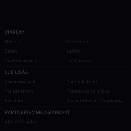
VIAPLAY
Urheilu
Kategoriat
Sarjat
Leffat
Vuokraa & osta
TV-kanavat
LUE LISÄÄ
Asiakaspalvelu
Tuetut laitteet
Yleiset ehdot
Tietosuojapolitiikka
Evästeet
Saavutettavuus Viaplayssa
PARTNERIEMME ASIAKKAAT
Aktivoi Viaplay