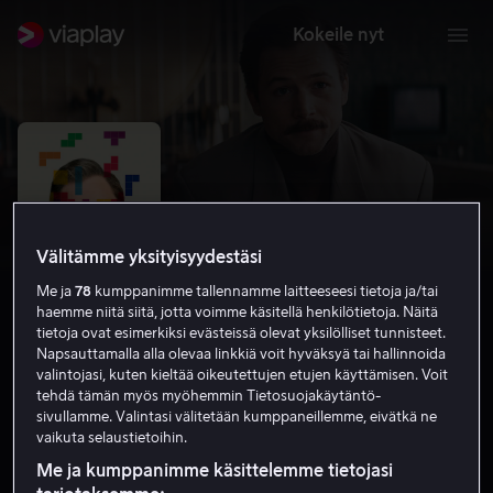
Kokeile nyt
Välitämme yksityisyydestäsi
Me ja
78
kumppanimme tallennamme laitteeseesi tietoja ja/tai
haemme niitä siitä, jotta voimme käsitellä henkilötietoja. Näitä
tietoja ovat esimerkiksi evästeissä olevat yksilölliset tunnisteet.
Napsauttamalla alla olevaa linkkiä voit hyväksyä tai hallinnoida
valintojasi, kuten kieltää oikeutettujen etujen käyttämisen. Voit
Tetris
tehdä tämän myös myöhemmin Tietosuojakäytäntö-
sivullamme. Valintasi välitetään kumppaneillemme, eivätkä ne
7.4
Jännitys
2023
1 h 52 min
K-12
vaikuta selaustietoihin.
HD
Me ja kumppanimme käsittelemme tietojasi