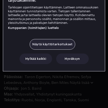
tarjotaksemme:
Vuokraa 3,99 €
Tarkkojen sijaintitietojen käyttäminen. Laitteen ominaisuuksien
käyttäminen tunnistamista varten. Tietojen tallentaminen
laitteelle ja/tai laitteella olevien tietojen käyttö. Kohdennettu
Osta 11,99 €
mainonta ja personoitu sisältö, mainonnan ja sisällön mittaus,
yleisötutkimus ja palvelujen kehittäminen.
Katso traileri
Kumppanien (toimittajien) luettelo
Näytä käyttötarkoitukset
Perustuu tositarinaan yhdysvaltalaisesta tietokonepelimyyjä
Perustuu tositarinaan yhdysvaltalaisesta
tietokonepelimyyjästä Henk Rogersista, joka keksi
Tetris-pelin vuonna 1988. Hän haluaa esitellä pelinsä
Hylkää kaikki
Hyväksyn
maailmalle mutta joutuukin rautaesiripun taakse,
keskelle vaarallista valheiden verkkoa ja korruptiota.
Pääosissa
Taron Egerton
Nikita Efremov
Sofya
Lebedeva
Anthony Boyle
Ben Miles
Näytä lisää
Ohjaaja
Jon S. Baird
Maa
Yhdysvallat
Yhdistynyt kuningaskunta
Tekstitys
Ruotsi
Norja
Englanti
Tanska
Suomi