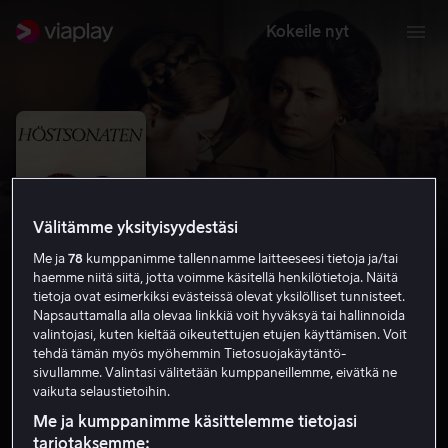
Kokeile nyt
Välitämme yksityisyydestäsi
Me ja
78
kumppanimme tallennamme laitteeseesi tietoja ja/tai
haemme niitä siitä, jotta voimme käsitellä henkilötietoja. Näitä
tietoja ovat esimerkiksi evästeissä olevat yksilölliset tunnisteet.
Napsauttamalla alla olevaa linkkiä voit hyväksyä tai hallinnoida
valintojasi, kuten kieltää oikeutettujen etujen käyttämisen. Voit
Syyssonaatti
tehdä tämän myös myöhemmin Tietosuojakäytäntö-
sivullamme. Valintasi välitetään kumppaneillemme, eivätkä ne
8.1
Draama
1978
1 h 28 min
K-12
vaikuta selaustietoihin.
HD
Me ja kumppanimme käsittelemme tietojasi
tarjotaksemme: