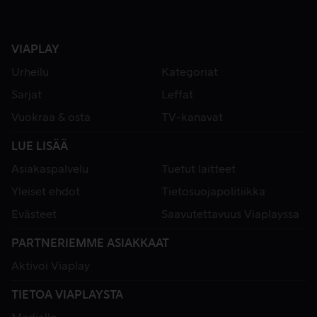
VIAPLAY
Urheilu
Kategoriat
Sarjat
Leffat
Vuokraa & osta
TV-kanavat
LUE LISÄÄ
Asiakaspalvelu
Tuetut laitteet
Yleiset ehdot
Tietosuojapolitiikka
Evästeet
Saavutettavuus Viaplayssa
PARTNERIEMME ASIAKKAAT
Aktivoi Viaplay
TIETOA VIAPLAYSTA