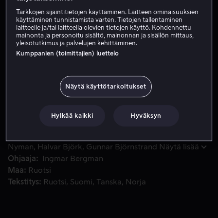
Tarkkojen sijaintitietojen käyttäminen. Laitteen ominaisuuksien
Vuokraa 4,99 €
käyttäminen tunnistamista varten. Tietojen tallentaminen
laitteelle ja/tai laitteella olevien tietojen käyttö. Kohdennettu
Osta 10,99 €
mainonta ja personoitu sisältö, mainonnan ja sisällön mittaus,
yleisötutkimus ja palvelujen kehittäminen.
Kumppanien (toimittajien) luettelo
Maailmankuulu pianisti Charlotte, joka on laiminlyönyt laps
Maailmankuulu pianisti Charlotte, joka on laiminlyönyt
lapsiaan vuosikausia, menee vierailulle tyttärensä Evan
Näytä käyttötarkoitukset
luokse. Siellä on yllättäen myös hänen toinen tyttärensä,
henkisesti häiriintynyt Helena.
Hylkää kaikki
Hyväksyn
Pääosissa
Ingrid Bergman
Liv Ullmann
Lena
Nyman
Halvar Björk
Gunnar Björnstrand
Näytä lisää
Ohjaaja
Ingmar Bergman
Maa
Ruotsi
Tekstitys
Ruotsi
Suomi
Tanska
Norja