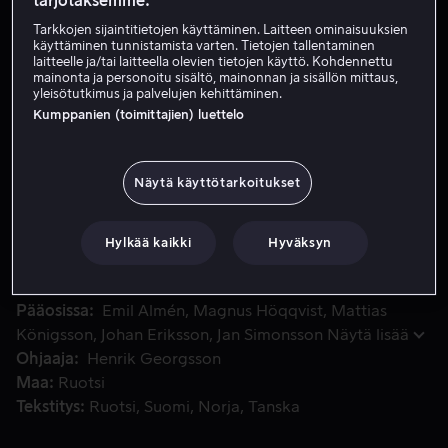
tarjotaksemme:
Tarkkojen sijaintitietojen käyttäminen. Laitteen ominaisuuksien
käyttäminen tunnistamista varten. Tietojen tallentaminen
Vuokraa 4,99 €
laitteelle ja/tai laitteella olevien tietojen käyttö. Kohdennettu
mainonta ja personoitu sisältö, mainonnan ja sisällön mittaus,
yleisötutkimus ja palvelujen kehittäminen.
Osta 10,99 €
Kumppanien (toimittajien) luettelo
Stieg Larsson johti väsymätöntä taistelua äärioikeistoa vast
Stieg Larsson johti väsymätöntä taistelua äärioikeistoa
Näytä käyttötarkoitukset
vastaan. Hän teki valtavasti töitä kartoittaakseen pahan
voimia ja Millennium-kirjasarjan avulla hän sai myös
Hylkää kaikki
Hyväksyn
viestinsä perille.
Pääosissa
Emil Almén
Magnus Höqqvist
Mattias
Königsson
Johan Eriksson
Jan Simonsson
Näytä lisää
Ohjaaja
Henrik Georgsson
Maa
Ruotsi
Tekstitys
Ruotsi
Suomi
Norja
Tanska