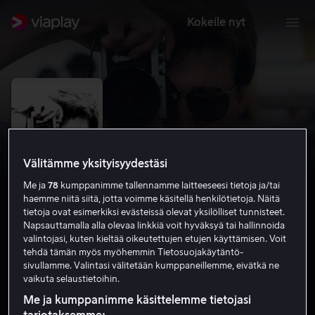
Kokeile nyt
Välitämme yksityisyydestäsi
Me ja
78
kumppanimme tallennamme laitteeseesi tietoja ja/tai
haemme niitä siitä, jotta voimme käsitellä henkilötietoja. Näitä
tietoja ovat esimerkiksi evästeissä olevat yksilölliset tunnisteet.
Napsauttamalla alla olevaa linkkiä voit hyväksyä tai hallinnoida
valintojasi, kuten kieltää oikeutettujen etujen käyttämisen. Voit
Stieg Larsson: The Man Who Played
tehdä tämän myös myöhemmin Tietosuojakäytäntö-
sivullamme. Valintasi välitetään kumppaneillemme, eivätkä ne
with Fire
vaikuta selaustietoihin.
7.2
Dokumentit
2018
1 h 35 min
K-12
Me ja kumppanimme käsittelemme tietojasi
HD