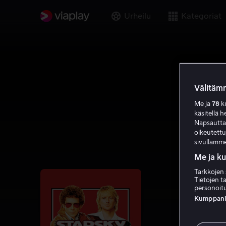
Urheilu
Kategoriat
Välitämm
Me ja
78
ku
käsitellä h
Napsauttama
oikeutett
sivullamme
Me ja k
Tarkkojen 
Tietojen ta
personoitu
Kumppanien