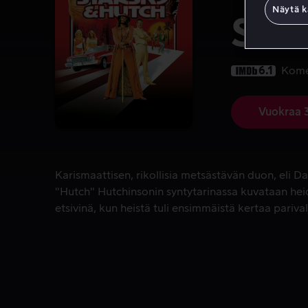
Näytä k
Star
6.1
Kome
Vuokraa 
Karismaattisen, rikollisia metsästävän duon, eli D
Karismaattisen, rikollisia metsästävän duon, eli D
"Hutch" Hutchinsonin syntytarinassa kuvataan hei
etsivinä, kun heistä tuli ensimmäistä kertaa pariva