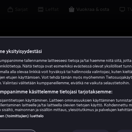
Sarjat
Leffat
Vuokraa & osta
T
e yksityisyydestäsi
mppanimme tallennamme laitteeseesi tietoja ja/tai haemme niitä siitä, jott
enkilötietoja. Näitä tietoja ovat esimerkiksi evästeissä olevat yksilölliset tunn
lla alla olevaa linkkiä voit hyväksyä tai hallinnoida valintojasi, kuten kielt
ujen etujen käyttämisen. Voit tehdä tämän myös myöhemmin Tietosuojakäy
. Valintasi välitetään kumppaneillemme, eivätkä ne vaikuta selaustietoihin.
umppanimme käsittelemme tietojasi tarjotaksemme:
sijaintitietojen käyttäminen. Laitteen ominaisuuksien käyttäminen tunnistam
llentaminen laitteelle ja/tai laitteella olevien tietojen käyttö. Kohdennettu 
 sisältö, mainonnan ja sisällön mittaus, yleisötutkimus ja palvelujen kehittä
 (toimittajien) luettelo