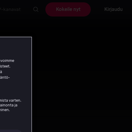
V-kanavat
Kokeile nyt
Kirjaudu
a voimme
isteet.
ää
täntö-
ista varten.
mainonta ja
minen.