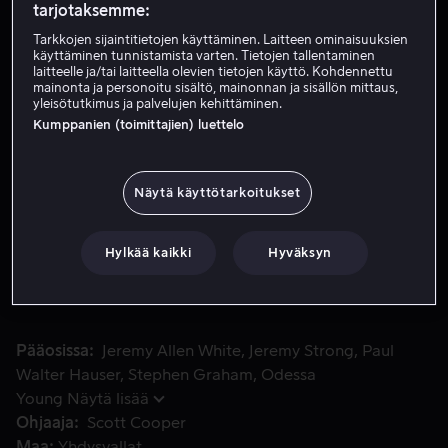
tarjotaksemme:
Tarkkojen sijaintitietojen käyttäminen. Laitteen ominaisuuksien
käyttäminen tunnistamista varten. Tietojen tallentaminen
Vuokraa 4,49 €
laitteelle ja/tai laitteella olevien tietojen käyttö. Kohdennettu
mainonta ja personoitu sisältö, mainonnan ja sisällön mittaus,
Osta 15,99 €
yleisötutkimus ja palvelujen kehittäminen.
Kumppanien (toimittajien) luettelo
Katso traileri
Näytä käyttötarkoitukset
Kansainvälisen supertähteyden kynnyksellä oleva nuori mu
Kansainvälisen supertähteyden kynnyksellä oleva nuori
muusikko kipuilee menneisyyden haamujen ja
Hylkää kaikki
Hyväksyn
menestyksen tuomien paineiden kanssa. Nebraska oli
käännekohta The Bossin elämässä, ja se on yhä
nykyäänkin yksi hänen arvostetuimmista tuotoksistaan.
Pääosissa
Jeremy Allen White
Jeremy Strong
Paul
Walter Hauser
Stephen Graham
Odessa
Young
Näytä lisää
Ohjaaja
Scott Cooper
Maa
Yhdysvallat