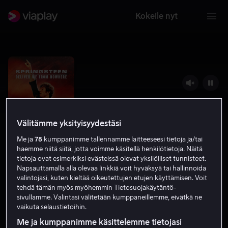
Kokeile nyt
Välitämme yksityisyydestäsi
Me ja
78
kumppanimme tallennamme laitteeseesi tietoja ja/tai
haemme niitä siitä, jotta voimme käsitellä henkilötietoja. Näitä
tietoja ovat esimerkiksi evästeissä olevat yksilölliset tunnisteet.
Napsauttamalla alla olevaa linkkiä voit hyväksyä tai hallinnoida
Springsteen: Deliver Me from
valintojasi, kuten kieltää oikeutettujen etujen käyttämisen. Voit
tehdä tämän myös myöhemmin Tietosuojakäytäntö-
Nowhere
sivullamme. Valintasi välitetään kumppaneillemme, eivätkä ne
vaikuta selaustietoihin.
6.6
Draama
2025
1 h 54 min
K-12
Me ja kumppanimme käsittelemme tietojasi
HD