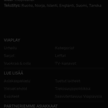
Tekstitys
Ruotsi
Norja
Islanti
Englanti
Suomi
Tanska
VIAPLAY
Urheilu
Kategoriat
Sarjat
Leffat
Vuokraa & osta
TV-kanavat
LUE LISÄÄ
Asiakaspalvelu
Tuetut laitteet
Yleiset ehdot
Tietosuojapolitiikka
Evästeet
Saavutettavuus Viaplayssa
PARTNERIEMME ASIAKKAAT