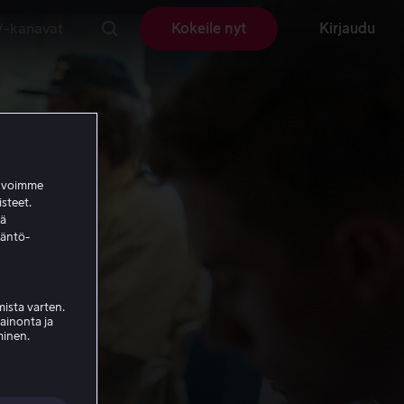
V-kanavat
Kokeile nyt
Kirjaudu
a voimme
isteet.
ää
täntö-
ista varten.
mainonta ja
minen.