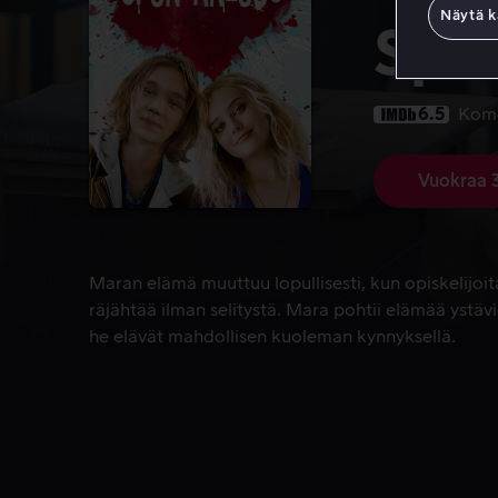
Näytä k
Spo
6.5
Kom
Vuokraa 
Maran elämä muuttuu lopullisesti, kun opiskelijoit
Maran elämä muuttuu lopullisesti, kun opiskelijoita
räjähtää ilman selitystä. Mara pohtii elämää ystäv
he elävät mahdollisen kuoleman kynnyksellä.