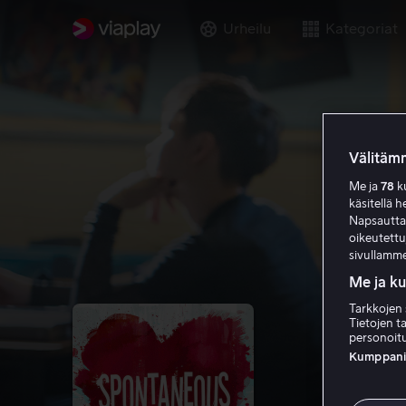
Urheilu
Kategoriat
Välitämm
Me ja
78
ku
käsitellä h
Napsauttama
oikeutett
sivullamme
Me ja k
Tarkkojen 
Tietojen ta
personoitu
Kumppanien