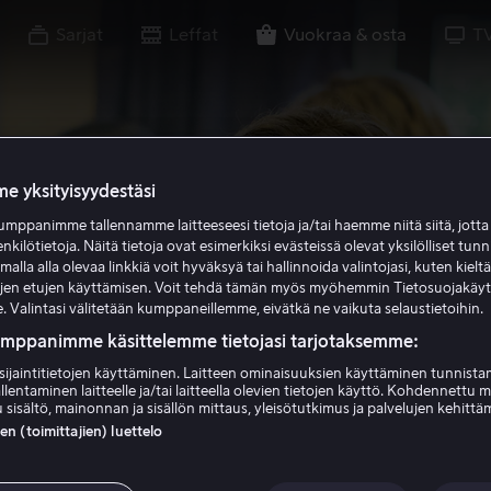
Sarjat
Leffat
Vuokraa & osta
T
e yksityisyydestäsi
mppanimme tallennamme laitteeseesi tietoja ja/tai haemme niitä siitä, jott
enkilötietoja. Näitä tietoja ovat esimerkiksi evästeissä olevat yksilölliset tunn
lla alla olevaa linkkiä voit hyväksyä tai hallinnoida valintojasi, kuten kielt
ujen etujen käyttämisen. Voit tehdä tämän myös myöhemmin Tietosuojakäy
. Valintasi välitetään kumppaneillemme, eivätkä ne vaikuta selaustietoihin.
umppanimme käsittelemme tietojasi tarjotaksemme:
sijaintitietojen käyttäminen. Laitteen ominaisuuksien käyttäminen tunnistam
llentaminen laitteelle ja/tai laitteella olevien tietojen käyttö. Kohdennettu 
 sisältö, mainonnan ja sisällön mittaus, yleisötutkimus ja palvelujen kehittä
 (toimittajien) luettelo