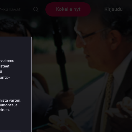
V-kanavat
Kokeile nyt
Kirjaudu
a voimme
isteet.
ää
täntö-
ista varten.
mainonta ja
minen.