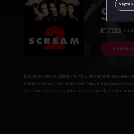
Näytä k
Scr
6.3
Kau
Vuokraa 
Kovia kokenut Sidney tuntuu viimeinkin saaneen elä
Kovia kokenut Sidney tuntuu viimeinkin saaneen e
Sitten Sidneyn veriseen menneisyyteen perustuva
tulee ensi-iltaan, ja joku alkaa jäljitellä elokuvan 