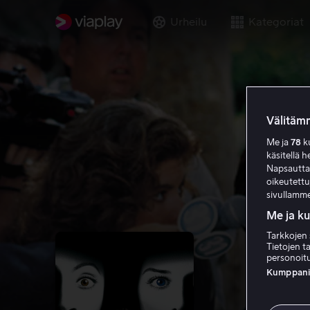
Urheilu
Kategoriat
Välitämm
Me ja
78
ku
käsitellä h
Napsauttama
oikeutett
sivullamme
Me ja k
Tarkkojen 
Tietojen ta
personoitu
Kumppanien