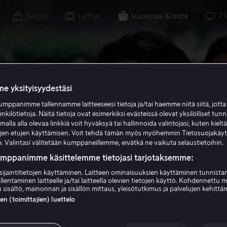
Sarjat
Leffat
Vuokraa & osta
T
e yksityisyydestäsi
mppanimme tallennamme laitteeseesi tietoja ja/tai haemme niitä siitä, jott
enkilötietoja. Näitä tietoja ovat esimerkiksi evästeissä olevat yksilölliset tunn
lla alla olevaa linkkiä voit hyväksyä tai hallinnoida valintojasi, kuten kielt
ujen etujen käyttämisen. Voit tehdä tämän myös myöhemmin Tietosuojakäy
. Valintasi välitetään kumppaneillemme, eivätkä ne vaikuta selaustietoihin.
umppanimme käsittelemme tietojasi tarjotaksemme:
sijaintitietojen käyttäminen. Laitteen ominaisuuksien käyttäminen tunnistam
llentaminen laitteelle ja/tai laitteella olevien tietojen käyttö. Kohdennettu 
 sisältö, mainonnan ja sisällön mittaus, yleisötutkimus ja palvelujen kehittä
 (toimittajien) luettelo