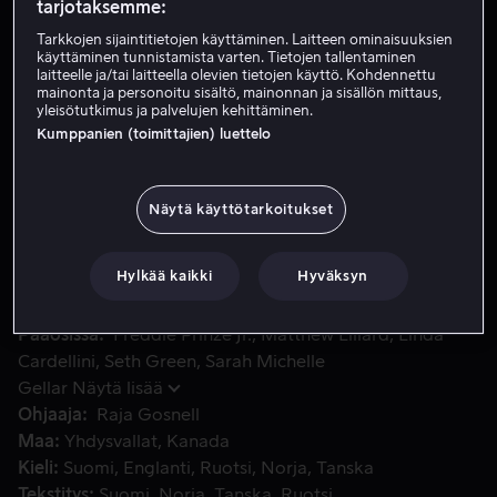
tarjotaksemme:
Tarkkojen sijaintitietojen käyttäminen. Laitteen ominaisuuksien
käyttäminen tunnistamista varten. Tietojen tallentaminen
Vuokraa 3,99 €
laitteelle ja/tai laitteella olevien tietojen käyttö. Kohdennettu
mainonta ja personoitu sisältö, mainonnan ja sisällön mittaus,
Osta 10,99 €
yleisötutkimus ja palvelujen kehittäminen.
Kumppanien (toimittajien) luettelo
Mysteeri Oy:n etsivät yrittävät pysäyttää naamioituneen ro
Mysteeri Oy:n etsivät yrittävät pysäyttää naamioituneen
Näytä käyttötarkoitukset
roiston, joka uhkaa vallata kaupungin luomalla
hirviökoneella kopioita joukon pahimmista vastustajista.
Jäljet johtavat paikalliseen museoon.
Hylkää kaikki
Hyväksyn
Pääosissa
Freddie Prinze Jr.
Matthew Lillard
Linda
Cardellini
Seth Green
Sarah Michelle
Gellar
Näytä lisää
Ohjaaja
Raja Gosnell
Maa
Yhdysvallat
Kanada
Kieli
Suomi
Englanti
Ruotsi
Norja
Tanska
Tekstitys
Suomi
Norja
Tanska
Ruotsi