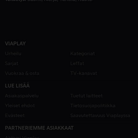
VIAPLAY
Urheilu
Kategoriat
Sarjat
Leffat
Vuokraa & osta
TV-kanavat
LUE LISÄÄ
Asiakaspalvelu
Tuetut laitteet
Yleiset ehdot
Tietosuojapolitiikka
Evästeet
Saavutettavuus Viaplayssa
PARTNERIEMME ASIAKKAAT
Aktivoi Viaplay