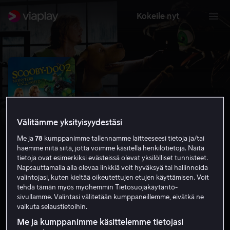
Kokeile nyt
Välitämme yksityisyydestäsi
Me ja
78
kumppanimme tallennamme laitteeseesi tietoja ja/tai
haemme niitä siitä, jotta voimme käsitellä henkilötietoja. Näitä
tietoja ovat esimerkiksi evästeissä olevat yksilölliset tunnisteet.
Napsauttamalla alla olevaa linkkiä voit hyväksyä tai hallinnoida
valintojasi, kuten kieltää oikeutettujen etujen käyttämisen. Voit
Scooby-Doo 2 - Monsterit vapaalla
tehdä tämän myös myöhemmin Tietosuojakäytäntö-
sivullamme. Valintasi välitetään kumppaneillemme, eivätkä ne
5.3
Perhe-elokuva
Toiminta
2004
1 h 28 min
vaikuta selaustietoihin.
K-7
Me ja kumppanimme käsittelemme tietojasi
HD