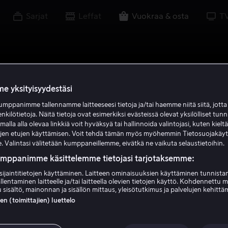
Sarjat
Leffat
Vuokraa & osta
T
e yksityisyydestäsi
mppanimme tallennamme laitteeseesi tietoja ja/tai haemme niitä siitä, jott
enkilötietoja. Näitä tietoja ovat esimerkiksi evästeissä olevat yksilölliset tunn
lla alla olevaa linkkiä voit hyväksyä tai hallinnoida valintojasi, kuten kielt
ujen etujen käyttämisen. Voit tehdä tämän myös myöhemmin Tietosuojakäy
. Valintasi välitetään kumppaneillemme, eivätkä ne vaikuta selaustietoihin.
umppanimme käsittelemme tietojasi tarjotaksemme:
sijaintitietojen käyttäminen. Laitteen ominaisuuksien käyttäminen tunnistam
llentaminen laitteelle ja/tai laitteella olevien tietojen käyttö. Kohdennettu 
 sisältö, mainonnan ja sisällön mittaus, yleisötutkimus ja palvelujen kehittä
 (toimittajien) luettelo