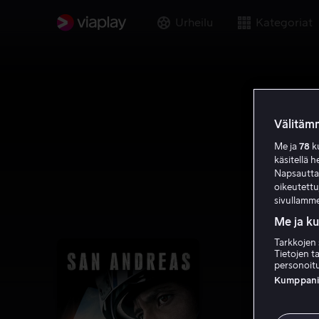
Urheilu
Kategoriat
Välitämm
Me ja
78
ku
käsitellä h
Napsauttama
oikeutett
sivullamme
Me ja k
Tarkkojen 
Tietojen ta
personoitu
Kumppanien