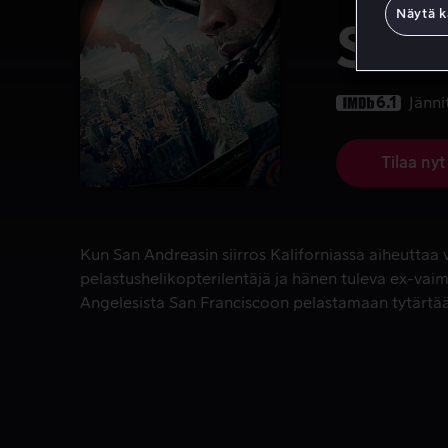
Näytä k
San
6.1
Jänni
Tilaa nyt
Kun San Andreasin siirros Kaliforniassa aiheuttaa
Kun San Andreasin siirros Kaliforniassa aiheuttaa 
pelastushelikopterilentäjä ja hänen tuleva ex-vai
Angelesista San Franciscoon pelastamaan tytärtä