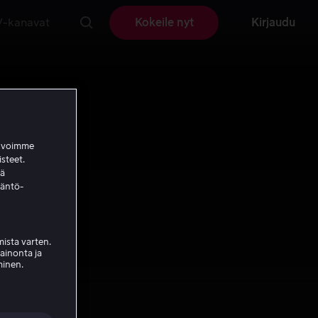
V-kanavat
Kokeile nyt
Kirjaudu
a voimme
isteet.
ää
täntö-
ista varten.
mainonta ja
minen.