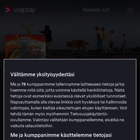
Kokeile nyt
Välitämme yksityisyydestäsi
Me ja
78
kumppanimme tallennamme laitteeseesi tietoja ja/tai
haemme niitä siitä, jotta voimme käsitellä henkilötietoja. Näitä
tietoja ovat esimerkiksi evästeissä olevat yksilölliset tunnisteet.
Napsauttamalla alla olevaa linkkiä voit hyväksyä tai hallinnoida
valintojasi, kuten kieltää oikeutettujen etujen käyttämisen. Voit
Saariston lasten suuri seikkailu
tehdä tämän myös myöhemmin Tietosuojakäytäntö-
sivullamme. Valintasi välitetään kumppaneillemme, eivätkä ne
6.4
Perhe-elokuva
Lapsille
1967
1 h 34 min
vaikuta selaustietoihin.
K-7
Me ja kumppanimme käsittelemme tietojasi
HD