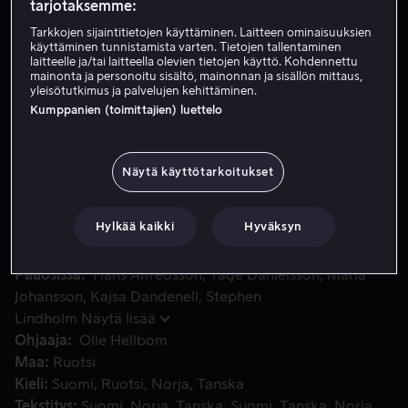
tarjotaksemme:
Tarkkojen sijaintitietojen käyttäminen. Laitteen ominaisuuksien
käyttäminen tunnistamista varten. Tietojen tallentaminen
Vuokraa 4,99 €
laitteelle ja/tai laitteella olevien tietojen käyttö. Kohdennettu
mainonta ja personoitu sisältö, mainonnan ja sisällön mittaus,
Osta 10,99 €
yleisötutkimus ja palvelujen kehittäminen.
Kumppanien (toimittajien) luettelo
4-vuotias pikku Ninni haaksirikkoutuu autiolle saarelle ystävi
4-vuotias pikku Ninni haaksirikkoutuu autiolle saarelle
Näytä käyttötarkoitukset
ystävineen. Majakalla majailevat kaksi "lintutieteilijää"
paljastuvat salakuljettajiksi, ja Ninnillähän ei tietysti ole
siihen osaa eikä arpaa.
Hylkää kaikki
Hyväksyn
Pääosissa
Hans Alfredsson
Tage Danielsson
Maria
Johansson
Kajsa Dandenell
Stephen
Lindholm
Näytä lisää
Ohjaaja
Olle Hellbom
Maa
Ruotsi
Kieli
Suomi
Ruotsi
Norja
Tanska
Tekstitys
Suomi
Norja
Tanska
Suomi
Tanska
Norja