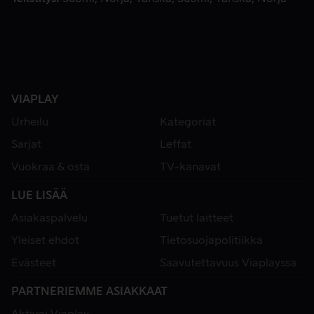
VIAPLAY
Urheilu
Kategoriat
Sarjat
Leffat
Vuokraa & osta
TV-kanavat
LUE LISÄÄ
Asiakaspalvelu
Tuetut laitteet
Yleiset ehdot
Tietosuojapolitiikka
Evästeet
Saavutettavuus Viaplayssa
PARTNERIEMME ASIAKKAAT
Aktivoi Viaplay