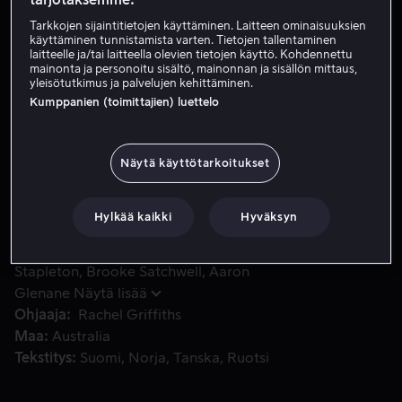
Tarkkojen sijaintitietojen käyttäminen. Laitteen ominaisuuksien
Vuokraa 4,99 €
käyttäminen tunnistamista varten. Tietojen tallentaminen
laitteelle ja/tai laitteella olevien tietojen käyttö. Kohdennettu
Osta 12,99 €
mainonta ja personoitu sisältö, mainonnan ja sisällön mittaus,
yleisötutkimus ja palvelujen kehittäminen.
Kumppanien (toimittajien) luettelo
Michelle Payne on hevosratsastajia kouluttavan Paddy Pay
Michelle Payne on hevosratsastajia kouluttavan Paddy
Paynen nuorin mutta kunnianhimoisin lapsi. Hän unelmoi
Näytä käyttötarkoitukset
pääsystä Australian parhaiden jockeyden joukkoon.
Perustuu tositarinaan.
Hylkää kaikki
Hyväksyn
Pääosissa
Teresa Palmer
Sam Neill
Sullivan
Stapleton
Brooke Satchwell
Aaron
Glenane
Näytä lisää
Ohjaaja
Rachel Griffiths
Maa
Australia
Tekstitys
Suomi
Norja
Tanska
Ruotsi