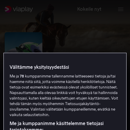
Kokeile nyt
Välitämme yksityisyydestäsi
Me ja
78
kumppanimme tallennamme laitteeseesi tietoja ja/tai
haemme niitä siitä, jotta voimme käsitellä henkilötietoja. Näitä
tietoja ovat esimerkiksi evästeissä olevat yksilölliset tunnisteet.
Napsauttamalla alla olevaa linkkiä voit hyväksyä tai hallinnoida
valintojasi, kuten kieltää oikeutettujen etujen käyttämisen. Voit
Ride Like a Girl
tehdä tämän myös myöhemmin Tietosuojakäytäntö-
sivullamme. Valintasi välitetään kumppaneillemme, eivätkä ne
7.0
Draama
2019
1 h 34 min
K-7
vaikuta selaustietoihin.
HD
Me ja kumppanimme käsittelemme tietojasi
tarjotaksemme: