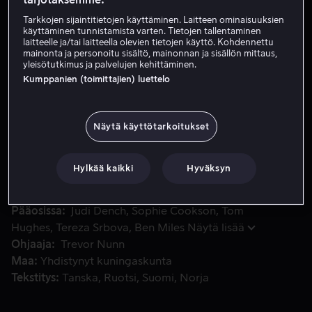
Tarkkojen sijaintitietojen käyttäminen. Laitteen ominaisuuksien
käyttäminen tunnistamista varten. Tietojen tallentaminen
Vuokraa 4,99 €
laitteelle ja/tai laitteella olevien tietojen käyttö. Kohdennettu
mainonta ja personoitu sisältö, mainonnan ja sisällön mittaus,
yleisötutkimus ja palvelujen kehittäminen.
Osta 9,99 €
Kumppanien (toimittajien) luettelo
Joan saa assistentin paikan huippusalaisessa, atomiaseisii
Joan saa assistentin paikan huippusalaisessa,
Näytä käyttötarkoitukset
atomiaseisiin keskittyvässä projektissa. Hän ystävystyy
venäläistaustaisen Sonyan kanssa - ja rakastuu palavasti
Hylkää kaikki
Hyväksyn
tämän serkkuun, karismaattiseen Leoon.
Pääosissa
Judi Dench
Sophie Cookson
Tom
Hughes
Tereza Srbova
Ben Miles
Näytä lisää
Ohjaaja
Trevor Nunn
Maa
Yhdistynyt kuningaskunta
Tekstitys
Tanska
Ruotsi
Suomi
Norja