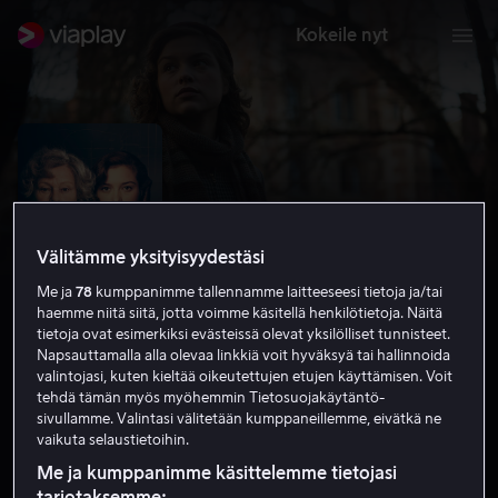
Kokeile nyt
Välitämme yksityisyydestäsi
Me ja
78
kumppanimme tallennamme laitteeseesi tietoja ja/tai
haemme niitä siitä, jotta voimme käsitellä henkilötietoja. Näitä
tietoja ovat esimerkiksi evästeissä olevat yksilölliset tunnisteet.
Napsauttamalla alla olevaa linkkiä voit hyväksyä tai hallinnoida
valintojasi, kuten kieltää oikeutettujen etujen käyttämisen. Voit
Red Joan
tehdä tämän myös myöhemmin Tietosuojakäytäntö-
sivullamme. Valintasi välitetään kumppaneillemme, eivätkä ne
6.4
Draama
Romantiikka
2018
1 h 36 min
vaikuta selaustietoihin.
K-12
Me ja kumppanimme käsittelemme tietojasi
HD
tarjotaksemme: