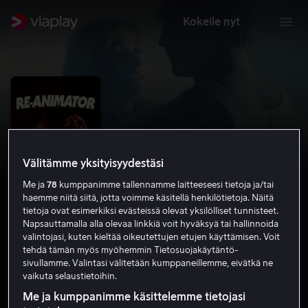
Kokeile nyt
Välitämme yksityisyydestäsi
Me ja
78
kumppanimme tallennamme laitteeseesi tietoja ja/tai
haemme niitä siitä, jotta voimme käsitellä henkilötietoja. Näitä
tietoja ovat esimerkiksi evästeissä olevat yksilölliset tunnisteet.
Napsauttamalla alla olevaa linkkiä voit hyväksyä tai hallinnoida
valintojasi, kuten kieltää oikeutettujen etujen käyttämisen. Voit
Re-Animator
tehdä tämän myös myöhemmin Tietosuojakäytäntö-
sivullamme. Valintasi välitetään kumppaneillemme, eivätkä ne
7.1
Komedia
Kauhu
1985
1 h 22 min
K-16
vaikuta selaustietoihin.
HD
Me ja kumppanimme käsittelemme tietojasi