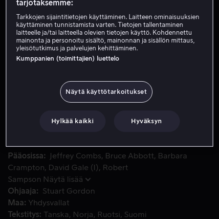
tarjotaksemme:
Vuokraa 3,99 €
Tarkkojen sijaintitietojen käyttäminen. Laitteen ominaisuuksien
käyttäminen tunnistamista varten. Tietojen tallentaminen
laitteelle ja/tai laitteella olevien tietojen käyttö. Kohdennettu
Osta 12,99 €
mainonta ja personoitu sisältö, mainonnan ja sisällön mittaus,
yleisötutkimus ja palvelujen kehittäminen.
Katso traileri
Kumppanien (toimittajien) luettelo
Näytä käyttötarkoitukset
Kun Herbert West saapuu Miskatonicin yliopistoon, lääketi
Kun Herbert West saapuu Miskatonicin yliopistoon,
lääketieteen opiskelija Danin ja hänen morsiamensa
Meganin elämä muuttuu. Herbert nimittäin vuokraa
Hylkää kaikki
Hyväksyn
Danilta huoneen ja perustaa laboratorion pariskunnan
kellariin.
Pääosissa
Jeffrey Combs
Bruce Abbott
Barbara
Crampton
David Gale (I)
Robert
Sampson
Näytä lisää
Ohjaaja
Stuart Gordon
Maa
Yhdysvallat
Tekstitys
Tanska
Norja
Ruotsi
Suomi