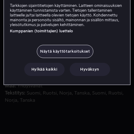
Tarkkojen sijaintitietojen käyttäminen. Laitteen ominaisuuksien
Vuokraa 3,99 €
käyttäminen tunnistamista varten. Tietojen tallentaminen
laitteelle ja/tai laitteella olevien tietojen käyttö. Kohdennettu
mainonta ja personoitu sisältö, mainonnan ja sisällön mittaus,
yleisötutkimus ja palvelujen kehittäminen.
Kumppanien (toimittajien) luettelo
Ruth Bader Ginsburg, korkeimman oikeuden tuomari ja populaa
Ruth Bader Ginsburg, korkeimman oikeuden tuomari ja
populaarikulttuuri-ikoni, on vasta nyt noussut
julkkikseksi. Silti hän on taistellut koko uransa ajan
Näytä käyttötarkoitukset
naisten oikeuksien ja tasa-arvon puolesta.
Hylkää kaikki
Hyväksyn
Pääosissa
Betsy West
Julie Cohen
Ohjaaja
Betsy West
Julie Cohen
Maa
Yhdysvallat
Tekstitys
Suomi
Ruotsi
Norja
Tanska
Suomi
Ruotsi
Norja
Tanska