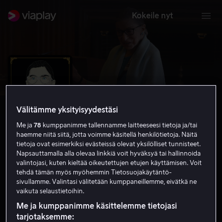
Kokeile nyt
Välitämme yksityisyydestäsi
Me ja
78
kumppanimme tallennamme laitteeseesi tietoja ja/tai
haemme niitä siitä, jotta voimme käsitellä henkilötietoja. Näitä
tietoja ovat esimerkiksi evästeissä olevat yksilölliset tunnisteet.
Napsauttamalla alla olevaa linkkiä voit hyväksyä tai hallinnoida
valintojasi, kuten kieltää oikeutettujen etujen käyttämisen. Voit
tehdä tämän myös myöhemmin Tietosuojakäytäntö-
RBG
sivullamme. Valintasi välitetään kumppaneillemme, eivätkä ne
vaikuta selaustietoihin.
7.6
Dokumentit
2018
1 h 34 min
S
HD
Me ja kumppanimme käsittelemme tietojasi
tarjotaksemme: