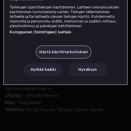
Tarkkojen sijaintitietojen käyttäminen. Laitteen ominaisuuksien
Vuokraa 3,99 €
käyttäminen tunnistamista varten. Tietojen tallentaminen
laitteelle ja/tai laitteella olevien tietojen käyttö. Kohdennettu
Osta 13,99 €
mainonta ja personoitu sisältö, mainonnan ja sisällön mittaus,
yleisötutkimus ja palvelujen kehittäminen.
Kumppanien (toimittajien) luettelo
CIA:n palkkaama erikoisjoukko lähetetään Etelä-Amerikan
CIA:n palkkaama erikoisjoukko lähetetään Etelä-
Amerikan viidakkoon vapauttamaan sissien sieppaamia
Näytä käyttötarkoitukset
panttivankeja.
Hylkää kaikki
Hyväksyn
Pääosissa
Arnold Schwarzenegger
Carl
Weathers
Elpidia Carrillo
Bill Duke
Jesse
Ventura
Näytä lisää
Ohjaaja
John McTiernan
Maa
Yhdysvallat
Tekstitys
Norja
Ruotsi
Tanska
Islanti
Suomi