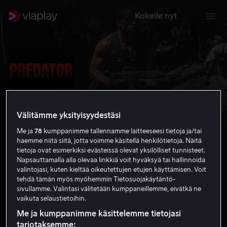
Kokeile nyt
Välitämme yksityisyydestäsi
Me ja
78
kumppanimme tallennamme laitteeseesi tietoja ja/tai
haemme niitä siitä, jotta voimme käsitellä henkilötietoja. Näitä
tietoja ovat esimerkiksi evästeissä olevat yksilölliset tunnisteet.
Napsauttamalla alla olevaa linkkiä voit hyväksyä tai hallinnoida
valintojasi, kuten kieltää oikeutettujen etujen käyttämisen. Voit
Predator - saalistaja
tehdä tämän myös myöhemmin Tietosuojakäytäntö-
sivullamme. Valintasi välitetään kumppaneillemme, eivätkä ne
7.8
Toiminta
1987
1 h 42 min
K-16
vaikuta selaustietoihin.
HD
Me ja kumppanimme käsittelemme tietojasi
tarjotaksemme: