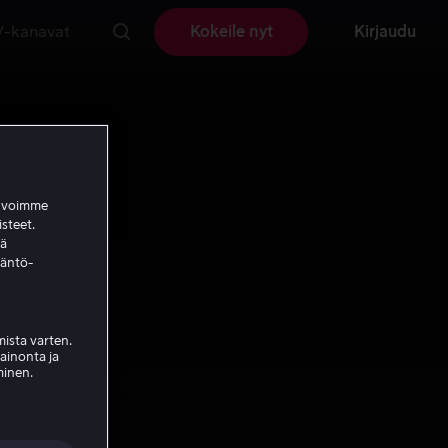
V-kanavat
Kokeile nyt
Kirjaudu
a voimme
isteet.
ää
täntö-
ista varten.
mainonta ja
minen.