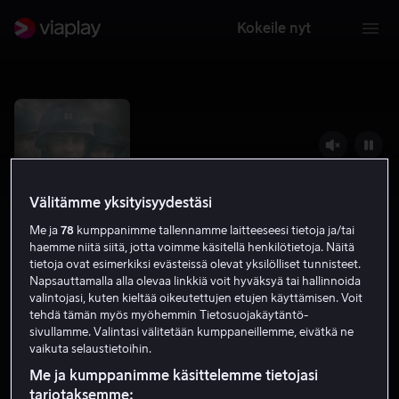
Kokeile nyt
Välitämme yksityisyydestäsi
Me ja
78
kumppanimme tallennamme laitteeseesi tietoja ja/tai
haemme niitä siitä, jotta voimme käsitellä henkilötietoja. Näitä
tietoja ovat esimerkiksi evästeissä olevat yksilölliset tunnisteet.
Napsauttamalla alla olevaa linkkiä voit hyväksyä tai hallinnoida
valintojasi, kuten kieltää oikeutettujen etujen käyttämisen. Voit
Pelastakaa sotamies Ryan
tehdä tämän myös myöhemmin Tietosuojakäytäntö-
sivullamme. Valintasi välitetään kumppaneillemme, eivätkä ne
8.6
Draama
1998
2 h 42 min
K-16
vaikuta selaustietoihin.
HD
Me ja kumppanimme käsittelemme tietojasi
tarjotaksemme: