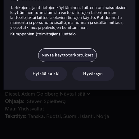
Tarkkojen sijaintitietojen käyttäminen. Laitteen ominaisuuksien
Vuokraa 3,99 €
käyttäminen tunnistamista varten. Tietojen tallentaminen
laitteelle ja/tai laitteella olevien tietojen käyttö. Kohdennettu
Osta 10,99 €
mainonta ja personoitu sisältö, mainonnan ja sisällön mittaus,
yleisötutkimus ja palvelujen kehittäminen.
Kumppanien (toimittajien) luettelo
Amerikkalaisen sotilasryhmän silmin nähty tarina alkaa tois
Amerikkalaisen sotilasryhmän silmin nähty tarina alkaa
toisen maailmansodan historiallisesta
Näytä käyttötarkoitukset
suurhyökkäyksestä D-päivänä ja siirtyy sitten pois
rannikolta, kun miehet määrätään vaaralliseen
Hylkää kaikki
Hyväksyn
erityistehtävään.
Pääosissa
Tom Hanks
Tom Sizemore
Matt Damon
Vin
Diesel
Adam Goldberg
Näytä lisää
Ohjaaja
Steven Spielberg
Maa
Yhdysvallat
Tekstitys
Tanska
Ruotsi
Suomi
Islanti
Norja