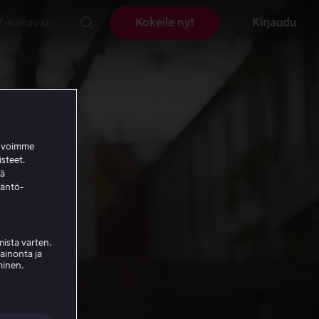
V-kanavat
Kokeile nyt
Kirjaudu
a voimme
isteet.
ää
täntö-
ista varten.
mainonta ja
minen.