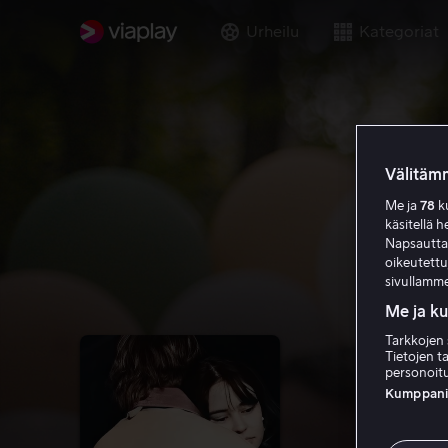
Urheilu
Kategoriat
Välitämm
Me ja
78
ku
käsitellä h
Napsauttama
oikeutett
sivullamme
Me ja k
Tarkkojen 
Tietojen ta
personoitu
Kumppanien