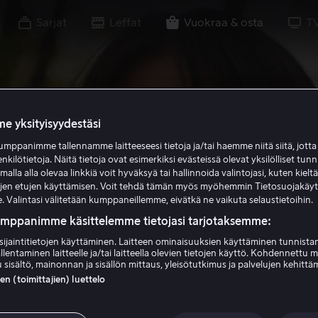
Sarjat
Leffat
Vuokraa & osta
T
e yksityisyydestäsi
mppanimme tallennamme laitteeseesi tietoja ja/tai haemme niitä siitä, jott
enkilötietoja. Näitä tietoja ovat esimerkiksi evästeissä olevat yksilölliset tunn
lla alla olevaa linkkiä voit hyväksyä tai hallinnoida valintojasi, kuten kielt
ujen etujen käyttämisen. Voit tehdä tämän myös myöhemmin Tietosuojakäy
. Valintasi välitetään kumppaneillemme, eivätkä ne vaikuta selaustietoihin.
umppanimme käsittelemme tietojasi tarjotaksemme:
sijaintitietojen käyttäminen. Laitteen ominaisuuksien käyttäminen tunnistam
llentaminen laitteelle ja/tai laitteella olevien tietojen käyttö. Kohdennettu 
 sisältö, mainonnan ja sisällön mittaus, yleisötutkimus ja palvelujen kehittä
 (toimittajien) luettelo