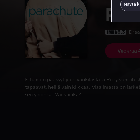
Näytä k
Par
6.3
Dra
Vuokraa 
Ethan on päässyt juuri vankilasta ja Riley vieroitu
Ethan on päässyt juuri vankilasta ja Riley vieroitu
tapaavat, heillä vain klikkaa. Maailmassa on järke
sen yhdessä. Vai kuinka?