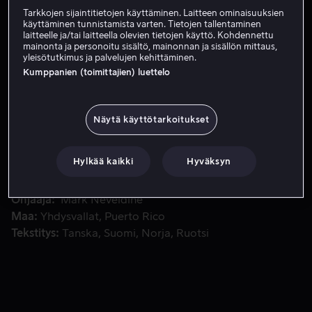
Tarkkojen sijaintitietojen käyttäminen. Laitteen ominaisuuksien
Vuokraa 3,99 €
käyttäminen tunnistamista varten. Tietojen tallentaminen
laitteelle ja/tai laitteella olevien tietojen käyttö. Kohdennettu
mainonta ja personoitu sisältö, mainonnan ja sisällön mittaus,
yleisötutkimus ja palvelujen kehittäminen.
Kumppanien (toimittajien) luettelo
Entinen merijalkaväen sotilas matkustaa Panamaan solmim
Entinen merijalkaväen sotilas matkustaa Panamaan
solmimaan asekauppaa. Samalla hän sotkeentuu
mukaan Yhdysvaltojen Panaman-hyökkäykseen ja saa
Näytä käyttötarkoitukset
tärkeän opetuksen poliittisen vallan luonteesta.
Hylkää kaikki
Hyväksyn
Pääosissa
Cole Hauser
Mel Gibson
Charlie
Weber
Jackie Cruz
Kate Katzman
Näytä lisää
Ohjaaja
Mark Neveldine
Maa
Yhdysvallat
Puerto Rico
Tekstitys
Tanska
Suomi
Norja
Ruotsi