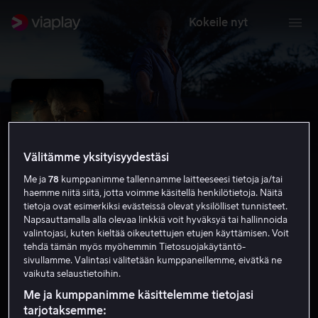
Kokeile nyt
Välitämme yksityisyydestäsi
Me ja
78
kumppanimme tallennamme laitteeseesi tietoja ja/tai
haemme niitä siitä, jotta voimme käsitellä henkilötietoja. Näitä
tietoja ovat esimerkiksi evästeissä olevat yksilölliset tunnisteet.
Napsauttamalla alla olevaa linkkiä voit hyväksyä tai hallinnoida
valintojasi, kuten kieltää oikeutettujen etujen käyttämisen. Voit
tehdä tämän myös myöhemmin Tietosuojakäytäntö-
Panama
sivullamme. Valintasi välitetään kumppaneillemme, eivätkä ne
vaikuta selaustietoihin.
3.5
Jännitys
Toiminta
2022
1 h 30 min
K-16
HD
Me ja kumppanimme käsittelemme tietojasi
tarjotaksemme: