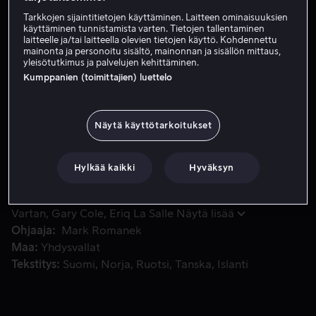
Tarkkojen sijaintitietojen käyttäminen. Laitteen ominaisuuksien
Vuokraa 4,49 €
käyttäminen tunnistamista varten. Tietojen tallentaminen
laitteelle ja/tai laitteella olevien tietojen käyttö. Kohdennettu
Osta 13,99 €
mainonta ja personoitu sisältö, mainonnan ja sisällön mittaus,
yleisötutkimus ja palvelujen kehittäminen.
Kumppanien (toimittajien) luettelo
Henkisesti epävakaa valokuvakehittäjä muodostaa pakkom
Henkisesti epävakaa valokuvakehittäjä muodostaa
pakkomielteen ylemmän keskiluokan perheeseen. Pian
Näytä käyttötarkoitukset
hänen pakkomielteensä heitä kohtaan muuttuu yhä
sairaammaksi ja häiritsevämmäksi.
Hylkää kaikki
Hyväksyn
Pääosissa
Robin Williams
Connie Nielsen
Michael
Vartan
Gary Cole
Eriq La Salle
Näytä lisää
Ohjaaja
Mark Romanek
Maa
Yhdysvallat
Tekstitys
Suomi
Norja
Ruotsi
Tanska
Islanti