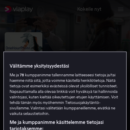
Kokeile nyt
Välitämme yksityisyydestäsi
Me ja
78
kumppanimme tallennamme laitteeseesi tietoja ja/tai
haemme niitä siitä, jotta voimme käsitellä henkilötietoja. Näitä
tietoja ovat esimerkiksi evästeissä olevat yksilölliset tunnisteet.
Napsauttamalla alla olevaa linkkiä voit hyväksyä tai hallinnoida
valintojasi, kuten kieltää oikeutettujen etujen käyttämisen. Voit
One Hour Photo
tehdä tämän myös myöhemmin Tietosuojakäytäntö-
sivullamme. Valintasi välitetään kumppaneillemme, eivätkä ne
6.8
Draama
Jännitys
2002
1 h 32 min
K-12
vaikuta selaustietoihin.
HD
Me ja kumppanimme käsittelemme tietojasi
tarjotaksemme: