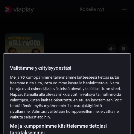
Kokeile nyt
Välitämme yksityisyydestäsi
Me ja
78
kumppanimme tallennamme laitteeseesi tietoja ja/tai
haemme niitä siitä, jotta voimme käsitellä henkilötietoja. Näitä
tietoja ovat esimerkiksi evästeissä olevat yksilölliset tunnisteet.
Napsauttamalla alla olevaa linkkiä voit hyväksyä tai hallinnoida
valintojasi, kuten kieltää oikeutettujen etujen käyttämisen. Voit
Once Upon a Time... in Hollywood
tehdä tämän myös myöhemmin Tietosuojakäytäntö-
sivullamme. Valintasi välitetään kumppaneillemme, eivätkä ne
7.6
Draama
Komedia
2019
2 h 34 min
K-16
vaikuta selaustietoihin.
UHD
Me ja kumppanimme käsittelemme tietojasi
tarjotaksemme: