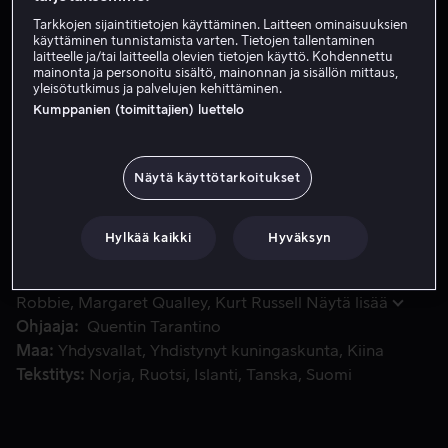
Tarkkojen sijaintitietojen käyttäminen. Laitteen ominaisuuksien
Tilaa nyt
käyttäminen tunnistamista varten. Tietojen tallentaminen
laitteelle ja/tai laitteella olevien tietojen käyttö. Kohdennettu
Katso traileri
mainonta ja personoitu sisältö, mainonnan ja sisällön mittaus,
yleisötutkimus ja palvelujen kehittäminen.
Kumppanien (toimittajien) luettelo
Tv-tähti – joka asuu Sharon Taten naapurissa – ja hänen s
Tv-tähti – joka asuu Sharon Taten naapurissa – ja hänen
stuntmiehensä koittavat navigoida muuttuvassa
Näytä käyttötarkoitukset
Hollywoodissa. Vuosi on 1969, kulta-aika on pian ohitse
ja Manson-perhe aiheuttaa häiriötä.
Hylkää kaikki
Hyväksyn
Pääosissa
Leonardo DiCaprio
Brad Pitt
Margot
Robbie
Margaret Qualley
Kurt Russell
Näytä lisää
Ohjaaja
Quentin Tarantino
Maa
Yhdysvallat
Yhdistynyt kuningaskunta
Kiina
Tekstitys
Norja
Ruotsi
Islanti
Tanska
Suomi