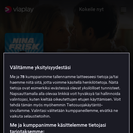
Kokeile nyt
Välitämme yksityisyydestäsi
Me ja
78
kumppanimme tallennamme laitteeseesi tietoja ja/tai
haemme niitä siitä, jotta voimme käsitellä henkilötietoja. Näitä
tietoja ovat esimerkiksi evästeissä olevat yksilölliset tunnisteet.
Napsauttamalla alla olevaa linkkiä voit hyväksyä tai hallinnoida
valintojasi, kuten kieltää oikeutettujen etujen käyttämisen. Voit
Nina Frisk
tehdä tämän myös myöhemmin Tietosuojakäytäntö-
sivullamme. Valintasi välitetään kumppaneillemme, eivätkä ne
5.1
Komedia
2007
1 h 19 min
K-12
vaikuta selaustietoihin.
HD
Me ja kumppanimme käsittelemme tietojasi
tarjotaksemme: