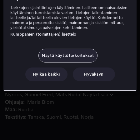
Tarkkojen sijaintitietojen käyttäminen. Laitteen ominaisuuksien
Vuokraa 3,99 €
käyttäminen tunnistamista varten. Tietojen tallentaminen
laitteelle ja/tai laitteella olevien tietojen käyttö. Kohdennettu
Osta 8,99 €
mainonta ja personoitu sisältö, mainonnan ja sisällön mittaus,
yleisötutkimus ja palvelujen kehittäminen.
Kumppanien (toimittajien) luettelo
Nina Frisk on lentoemäntä. Hän rakastaa lentämistä. Ninan ä
Nina Frisk on lentoemäntä. Hän rakastaa lentämistä.
Ninan äiti Jill rakastaa Irish coffeeta ja Kristeria. Eräänä
Näytä käyttötarkoitukset
päivänä Nina tapaa Marcusin ja tämän pojan Williamin
ja alkaa kaivata omaa perhettä.
Hylkää kaikki
Hyväksyn
Pääosissa
Sofia Helin
Sven Ahlström
Gunilla
Nyroos
Gunnel Fred
Mats Rudal
Näytä lisää
Ohjaaja
Maria Blom
Maa
Ruotsi
Tekstitys
Tanska
Suomi
Ruotsi
Norja