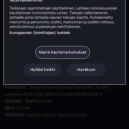
Tarkkojen sijaintitietojen käyttäminen. Laitteen ominaisuuksien
käyttäminen tunnistamista varten. Tietojen tallentaminen
Vuokraa 4,99 €
laitteelle ja/tai laitteella olevien tietojen käyttö. Kohdennettu
mainonta ja personoitu sisältö, mainonnan ja sisällön mittaus,
yleisötutkimus ja palvelujen kehittäminen.
Osta 7,99 €
Kumppanien (toimittajien) luettelo
Työttömäksi jäänyt Maria osallistuu stand up -kurssille, ja 
Työttömäksi jäänyt Maria osallistuu stand up -kurssille,
Näytä käyttötarkoitukset
ja päätyy aloittelevien koomikoiden kilpailukiertueelle.
Kun kiertue ja kilpailu tulee päätökseensä, ei Mariakaan
Hylkää kaikki
Hyväksyn
ole enää entisensä.
Pääosissa
Elena Leeve
Joonas Saartamo
Ernest
Lawson
Aino Sirje
Minna Kivelä
Näytä lisää
Ohjaaja
Reetta Aalto
Maa
Suomi
Tekstitys
Tanska
Norja
Suomi
Ruotsi