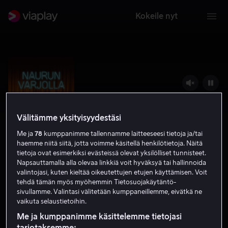
Kokeile nyt
Välitämme yksityisyydestäsi
Me ja
78
kumppanimme tallennamme laitteeseesi tietoja ja/tai
haemme niitä siitä, jotta voimme käsitellä henkilötietoja. Näitä
tietoja ovat esimerkiksi evästeissä olevat yksilölliset tunnisteet.
Napsauttamalla alla olevaa linkkiä voit hyväksyä tai hallinnoida
valintojasi, kuten kieltää oikeutettujen etujen käyttämisen. Voit
Naurun varjolla
tehdä tämän myös myöhemmin Tietosuojakäytäntö-
sivullamme. Valintasi välitetään kumppaneillemme, eivätkä ne
4.8
Komedia
Romantiikka
2020
1 h 24 min
vaikuta selaustietoihin.
K-7
Me ja kumppanimme käsittelemme tietojasi
HD
tarjotaksemme: