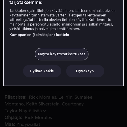
tarjotaksemme:
Tarkkojen sijaintitietojen käyttäminen. Laitteen ominaisuuksien
Vuokraa 3,99 €
käyttäminen tunnistamista varten. Tietojen tallentaminen
laitteelle ja/tai laitteella olevien tietojen käyttö. Kohdennettu
mainonta ja personoitu sisältö, mainonnan ja sisällön mittaus,
Osta 9,99 €
yleisötutkimus ja palvelujen kehittäminen.
Kumppanien (toimittajien) luettelo
Katso traileri
Näytä käyttötarkoitukset
Julma Kano on päättänyt valloittaa Earthrealmin yksi sielu 
Julma Kano on päättänyt valloittaa Earthrealmin yksi
sielu kerrallaan. Kapinallissoturi Kenshi pyytää Kuai
Hylkää kaikki
Hyväksyn
Liangia haastamaan ilkeän Kanon, sillä hän on ainoa,
joka pystyy siihen.
Pääosissa
Rick Morales
Lei Yin
Sumalee
Montano
Keith Silverstein
Courtenay
Taylor
Näytä lisää
Ohjaaja
Rick Morales
Maa
Yhdysvallat