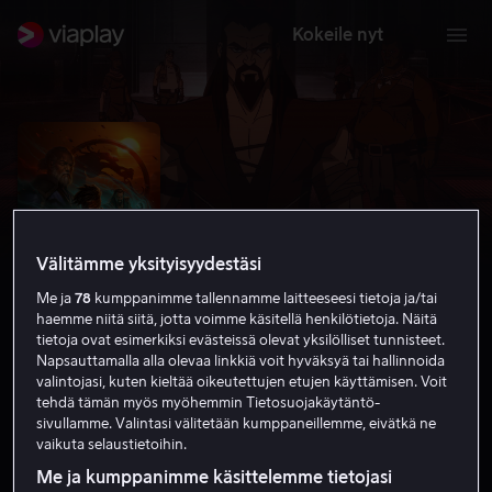
Kokeile nyt
Välitämme yksityisyydestäsi
Me ja
78
kumppanimme tallennamme laitteeseesi tietoja ja/tai
haemme niitä siitä, jotta voimme käsitellä henkilötietoja. Näitä
tietoja ovat esimerkiksi evästeissä olevat yksilölliset tunnisteet.
Napsauttamalla alla olevaa linkkiä voit hyväksyä tai hallinnoida
valintojasi, kuten kieltää oikeutettujen etujen käyttämisen. Voit
Mortal Kombat Legends: Snow Blind
tehdä tämän myös myöhemmin Tietosuojakäytäntö-
sivullamme. Valintasi välitetään kumppaneillemme, eivätkä ne
6.7
Toiminta
Animaatio
2022
1 h 18 min
vaikuta selaustietoihin.
K-16
Me ja kumppanimme käsittelemme tietojasi
HD