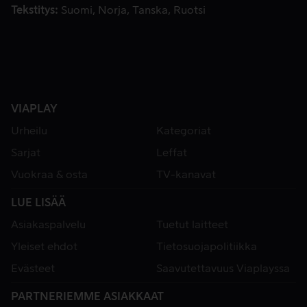
Tekstitys
Suomi
Norja
Tanska
Ruotsi
VIAPLAY
Urheilu
Kategoriat
Sarjat
Leffat
Vuokraa & osta
TV-kanavat
LUE LISÄÄ
Asiakaspalvelu
Tuetut laitteet
Yleiset ehdot
Tietosuojapolitiikka
Evästeet
Saavutettavuus Viaplayssa
PARTNERIEMME ASIAKKAAT