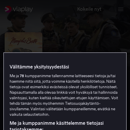
Kokeile nyt
Välitämme yksityisyydestäsi
Me ja
78
kumppanimme tallennamme laitteeseesi tietoja ja/tai
haemme niitä siitä, jotta voimme käsitellä henkilötietoja. Näitä
tietoja ovat esimerkiksi evästeissä olevat yksilölliset tunnisteet.
Napsauttamalla alla olevaa linkkiä voit hyväksyä tai hallinnoida
valintojasi, kuten kieltää oikeutettujen etujen käyttämisen. Voit
Memphis Belle
tehdä tämän myös myöhemmin Tietosuojakäytäntö-
sivullamme. Valintasi välitetään kumppaneillemme, eivätkä ne
6.9
Toiminta
1990
1 h 42 min
K-12
vaikuta selaustietoihin.
HD
Me ja kumppanimme käsittelemme tietojasi
tarjotaksemme: