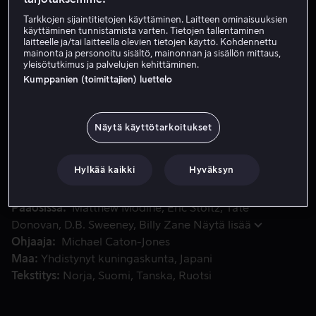
Tarkkojen sijaintitietojen käyttäminen. Laitteen ominaisuuksien
Vuokraa 4,99 €
käyttäminen tunnistamista varten. Tietojen tallentaminen
laitteelle ja/tai laitteella olevien tietojen käyttö. Kohdennettu
Osta 10,99 €
mainonta ja personoitu sisältö, mainonnan ja sisällön mittaus,
yleisötutkimus ja palvelujen kehittäminen.
Katso traileri
Kumppanien (toimittajien) luettelo
Näytä käyttötarkoitukset
Tuottama David Puttnamin, maisemallinen seikkailu missä Me
Tuottama David Puttnamin, maisemallinen seikkailu
missä Memphis Belle, yksi Yhdysvaltojen B-17-luokan
'lentävistä linnoituksista', vei nuoren miehistönsä natsien.
Hylkää kaikki
Hyväksyn
Pääosissa
Matthew Modine
Eric Stoltz
Tate
Donovan
D.B. Sweeney
Billy Zane
Näytä lisää
Ohjaaja
Michael Caton-Jones
Maa
Yhdistynyt kuningaskunta
Japani
Tekstitys
Norja
Suomi
Tanska
Ruotsi