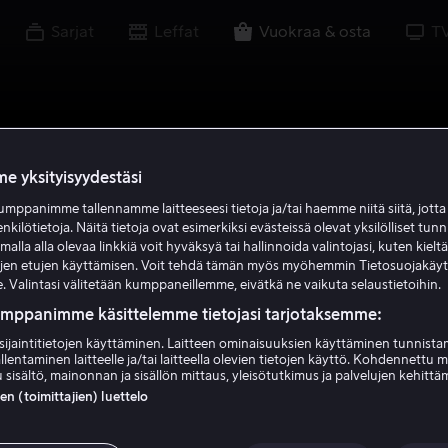
Sarjat
Leffat
Vuokraa & osta
T
e yksityisyydestäsi
mppanimme tallennamme laitteeseesi tietoja ja/tai haemme niitä siitä, jott
enkilötietoja. Näitä tietoja ovat esimerkiksi evästeissä olevat yksilölliset tunn
lla alla olevaa linkkiä voit hyväksyä tai hallinnoida valintojasi, kuten kielt
ujen etujen käyttämisen. Voit tehdä tämän myös myöhemmin Tietosuojakäy
. Valintasi välitetään kumppaneillemme, eivätkä ne vaikuta selaustietoihin.
umppanimme käsittelemme tietojasi tarjotaksemme:
sijaintitietojen käyttäminen. Laitteen ominaisuuksien käyttäminen tunnistam
llentaminen laitteelle ja/tai laitteella olevien tietojen käyttö. Kohdennettu 
 sisältö, mainonnan ja sisällön mittaus, yleisötutkimus ja palvelujen kehittä
 (toimittajien) luettelo