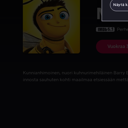
Näytä k
Meh
6.1
Perh
Vuokraa 
Kunnianhimoinen, nuori kuhnurimehiläinen Barry B.
Kunnianhimoinen, nuori kuhnurimehiläinen Barry B
innosta sauhuten kohti maailmaa etsiessään mettä 