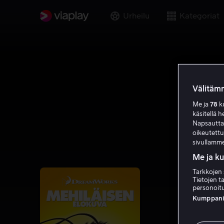
Urheilu
Kategoriat
Välitämm
Me ja
78
ku
käsitellä h
Napsauttama
oikeutett
sivullamme
Me ja k
Tarkkojen 
Tietojen ta
personoitu
Kumppanien