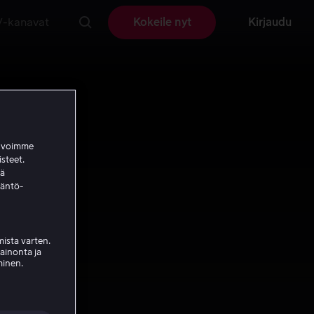
V-kanavat
Kokeile nyt
Kirjaudu
a voimme
isteet.
ää
täntö-
ista varten.
mainonta ja
minen.