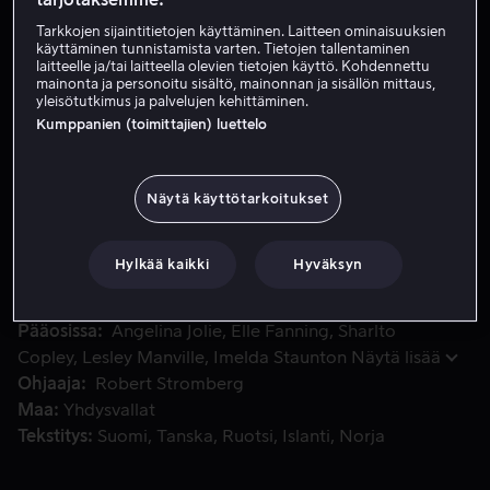
Tarkkojen sijaintitietojen käyttäminen. Laitteen ominaisuuksien
käyttäminen tunnistamista varten. Tietojen tallentaminen
Vuokraa 4,49 €
laitteelle ja/tai laitteella olevien tietojen käyttö. Kohdennettu
mainonta ja personoitu sisältö, mainonnan ja sisällön mittaus,
yleisötutkimus ja palvelujen kehittäminen.
Osta 15,99 €
Kumppanien (toimittajien) luettelo
Ennen kertomaton tarina Disneyn ikonisesta konnasta. Pah
Ennen kertomaton tarina Disneyn ikonisesta konnasta.
Näytä käyttötarkoitukset
Paha haltijatar kiroaa vastasyntyneen prinsessan mutta
tajuaa myöhemmin, että vain tämä lapsi voi tuoda
Hylkää kaikki
Hyväksyn
kuningaskuntaan rauhan.
Pääosissa
Angelina Jolie
Elle Fanning
Sharlto
Copley
Lesley Manville
Imelda Staunton
Näytä lisää
Ohjaaja
Robert Stromberg
Maa
Yhdysvallat
Tekstitys
Suomi
Tanska
Ruotsi
Islanti
Norja