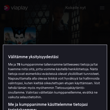
Kokeile nyt
Välitämme yksityisyydestäsi
Me ja
78
kumppanimme tallennamme laitteeseesi tietoja ja/tai
haemme niitä siitä, jotta voimme käsitellä henkilötietoja. Näitä
tietoja ovat esimerkiksi evästeissä olevat yksilölliset tunnisteet.
Napsauttamalla alla olevaa linkkiä voit hyväksyä tai hallinnoida
valintojasi, kuten kieltää oikeutettujen etujen käyttämisen. Voit
Maleficent
tehdä tämän myös myöhemmin Tietosuojakäytäntö-
sivullamme. Valintasi välitetään kumppaneillemme, eivätkä ne
6.9
Perhe-elokuva
Toiminta
2014
1 h 33 min
vaikuta selaustietoihin.
K-12
Me ja kumppanimme käsittelemme tietojasi
HD
tarjotaksemme: