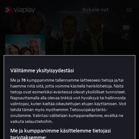
Kokeile nyt
Välitämme yksityisyydestäsi
Me ja
78
kumppanimme tallennamme laitteeseesi tietoja ja/tai
haemme niitä siitä, jotta voimme käsitellä henkilötietoja. Näitä
tietoja ovat esimerkiksi evästeissä olevat yksilölliset tunnisteet.
Napsauttamalla alla olevaa linkkiä voit hyväksyä tai hallinnoida
valintojasi, kuten kieltää oikeutettujen etujen käyttämisen. Voit
Luokkakokous 2: Polttarit
tehdä tämän myös myöhemmin Tietosuojakäytäntö-
sivullamme. Valintasi välitetään kumppaneillemme, eivätkä ne
4.3
Komedia
2016
1 h 19 min
K-12
vaikuta selaustietoihin.
HD
Me ja kumppanimme käsittelemme tietojasi
tarjotaksemme: