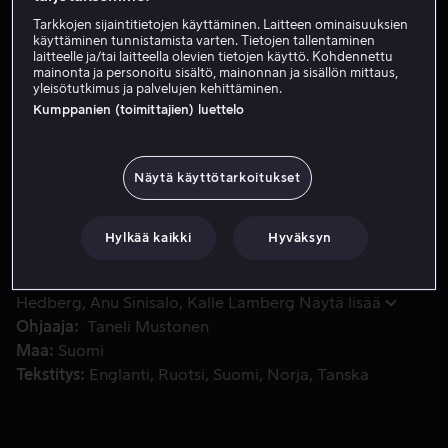
Tarkkojen sijaintitietojen käyttäminen. Laitteen ominaisuuksien
Vuokraa 4,99 €
käyttäminen tunnistamista varten. Tietojen tallentaminen
laitteelle ja/tai laitteella olevien tietojen käyttö. Kohdennettu
Osta 9,99 €
mainonta ja personoitu sisältö, mainonnan ja sisällön mittaus,
yleisötutkimus ja palvelujen kehittäminen.
Kumppanien (toimittajien) luettelo
Kaikkien aikojen reissu jatkuu! Niklas on aloittanut kunto
Kaikkien aikojen reissu jatkuu! Niklas on aloittanut
kuntoilun tai ainakin kuntoilusta somettamisen
Näytä käyttötarkoitukset
selvitäkseen lähestyvästä keski-ikäistymisestä ja
avioliittohuolistaan. Antti on kerännyt rohkeutta
Hylkää kaikki
Hyväksyn
avioeron jälkeen ja aikoo palata deittailun maailmaan.
Tuomaksen ura muusikkona on laskussa, mutta
Pääosissa
Aku Hirviniemi
Jaajo Linnonmaa
Sami
häävalmistelut Leilan kanssa ovat täydessä vauhdissa.
Hedberg
Anu Sinisalo
Kalle Lamberg
Näytä lisää
Ohjaaja
Taneli Mustonen
Maa
Suomi
Tekstitys
Englanti
Ruotsi
Suomi
Norja
Tanska