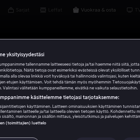
Sarjat
Leffat
Vuokraa & osta
T
e yksityisyydestäsi
mppanimme tallennamme laitteeseesi tietoja ja/tai haemme niitä siitä, jott
enkilötietoja. Näitä tietoja ovat esimerkiksi evästeissä olevat yksilölliset tunn
lla alla olevaa linkkiä voit hyväksyä tai hallinnoida valintojasi, kuten kielt
ujen etujen käyttämisen. Voit tehdä tämän myös myöhemmin Tietosuojakäy
. Valintasi välitetään kumppaneillemme, eivätkä ne vaikuta selaustietoihin.
umppanimme käsittelemme tietojasi tarjotaksemme:
sijaintitietojen käyttäminen. Laitteen ominaisuuksien käyttäminen tunnistam
llentaminen laitteelle ja/tai laitteella olevien tietojen käyttö. Kohdennettu 
 sisältö, mainonnan ja sisällön mittaus, yleisötutkimus ja palvelujen kehittä
 (toimittajien) luettelo