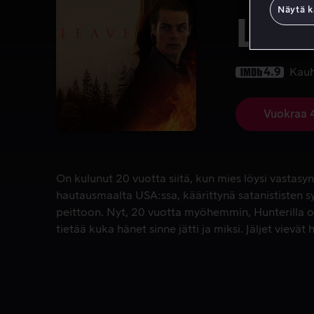
Näytä k
Lea
4.9
Kau
Vuokraa 
On kulunut 20 vuotta siitä, kun mies löysi vastas
On kulunut 20 vuotta siitä, kun mies löysi vastasy
hautausmaalta USA:ssa, käärittynä satanististen 
peittoon. Nyt, 20 vuotta myöhemmin, Hunterilla 
tietää kuka hänet sinne jätti ja miksi. Jäljet vievä
totuuden lähestyessä synkkenevät myös hänen nä