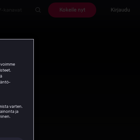
V-kanavat
Kokeile nyt
Kirjaudu
a voimme
isteet.
ää
täntö-
ista varten.
mainonta ja
minen.