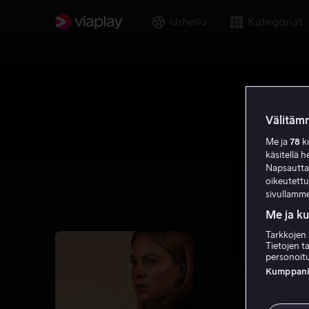
Urheilu
Kategoriat
Välitämm
Me ja
78
ku
käsitellä h
Napsauttama
oikeutett
sivullamme
Me ja k
Tarkkojen 
Tietojen ta
personoitu
Kumppanien