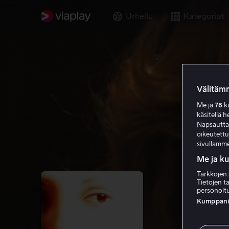
Urheilu
Kategoriat
Välitämm
Me ja
78
ku
käsitellä h
Napsauttama
oikeutett
sivullamme
Me ja k
Tarkkojen 
Tietojen ta
personoitu
Kumppanien