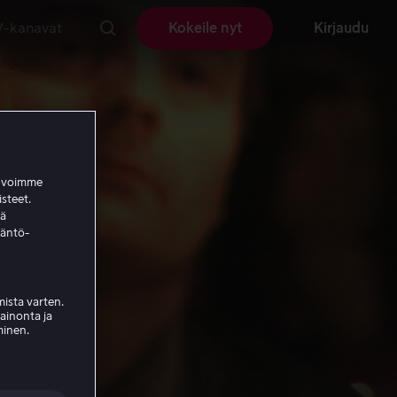
V-kanavat
Kokeile nyt
Kirjaudu
a voimme
isteet.
ää
täntö-
ista varten.
mainonta ja
minen.