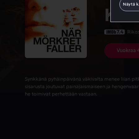
Näytä k
Kun 
7.4
Riko
Vuokraa 
Synkkänä pyhäinpäivänä väkivalta menee liian pitk
Synkkänä pyhäinpäivänä väkivalta menee liian pitk
sisarusta joutuvat painajaismaiseen ja hengenvaara
he toimivat perhettään vastaan.