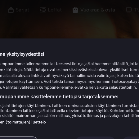
Sarjat
Leffat
Vuokraa & osta
T
e yksityisyydestäsi
mppanimme tallennamme laitteeseesi tietoja ja/tai haemme niitä siitä, jott
enkilötietoja. Näitä tietoja ovat esimerkiksi evästeissä olevat yksilölliset tunn
lla alla olevaa linkkiä voit hyväksyä tai hallinnoida valintojasi, kuten kielt
ujen etujen käyttämisen. Voit tehdä tämän myös myöhemmin Tietosuojakäy
. Valintasi välitetään kumppaneillemme, eivätkä ne vaikuta selaustietoihin.
umppanimme käsittelemme tietojasi tarjotaksemme:
sijaintitietojen käyttäminen. Laitteen ominaisuuksien käyttäminen tunnistam
llentaminen laitteelle ja/tai laitteella olevien tietojen käyttö. Kohdennettu 
 sisältö, mainonnan ja sisällön mittaus, yleisötutkimus ja palvelujen kehittä
 (toimittajien) luettelo