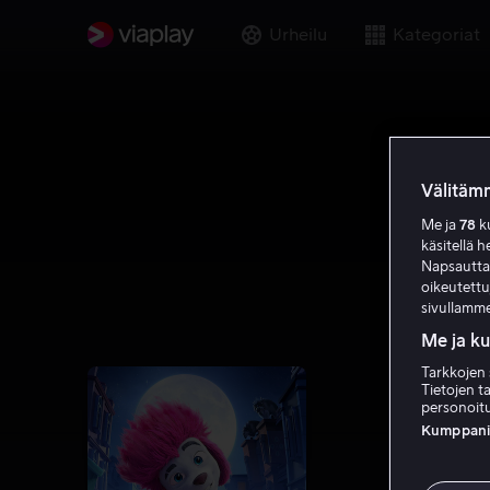
Urheilu
Kategoriat
Välitämm
Me ja
78
ku
käsitellä h
Napsauttama
oikeutett
sivullamme
Me ja k
Tarkkojen 
Tietojen ta
personoitu
Kumppanien