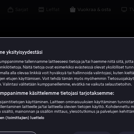
Sarjat
Leffat
Vuokraa & osta
T
e yksityisyydestäsi
mppanimme tallennamme laitteeseesi tietoja ja/tai haemme niitä siitä, jott
enkilötietoja. Näitä tietoja ovat esimerkiksi evästeissä olevat yksilölliset tunn
lla alla olevaa linkkiä voit hyväksyä tai hallinnoida valintojasi, kuten kielt
ujen etujen käyttämisen. Voit tehdä tämän myös myöhemmin Tietosuojakäy
. Valintasi välitetään kumppaneillemme, eivätkä ne vaikuta selaustietoihin.
umppanimme käsittelemme tietojasi tarjotaksemme:
sijaintitietojen käyttäminen. Laitteen ominaisuuksien käyttäminen tunnistam
llentaminen laitteelle ja/tai laitteella olevien tietojen käyttö. Kohdennettu 
 sisältö, mainonnan ja sisällön mittaus, yleisötutkimus ja palvelujen kehittä
 (toimittajien) luettelo