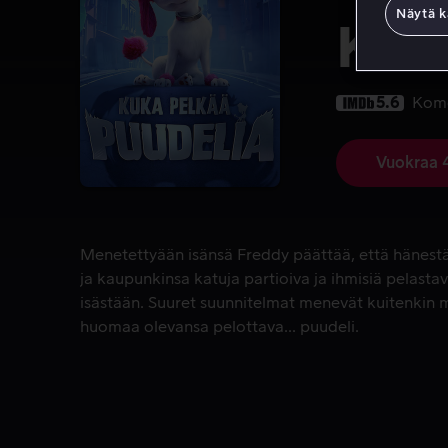
Näytä k
Kuk
5.6
Kom
Vuokraa 
Menetettyään isänsä Freddy päättää, että hänestä 
Menetettyään isänsä Freddy päättää, että hänestä 
ja kaupunkinsa katuja partioiva ja ihmisiä pelasta
isästään. Suuret suunnitelmat menevät kuitenkin
huomaa olevansa pelottava... puudeli.