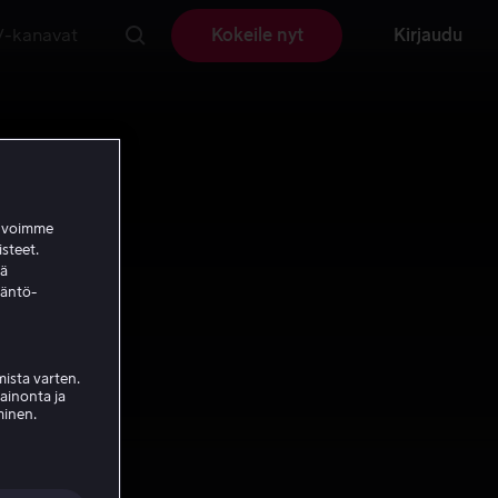
V-kanavat
Kokeile nyt
Kirjaudu
a voimme
isteet.
ää
täntö-
ista varten.
mainonta ja
minen.