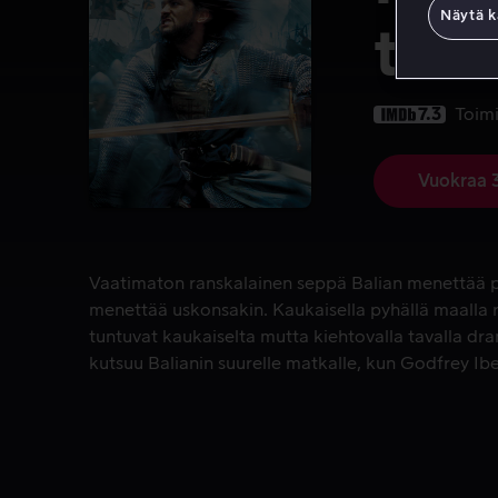
Näytä k
taiv
7.3
Toim
Vuokraa 
Vaatimaton ranskalainen seppä Balian menettää per
Vaatimaton ranskalainen seppä Balian menettää p
menettää uskonsakin. Kaukaisella pyhällä maalla 
tuntuvat kaukaiselta mutta kiehtovalla tavalla dra
kutsuu Balianin suurelle matkalle, kun Godfrey Ib
kotona idän ristiretkiltään.