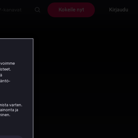
V-kanavat
Kokeile nyt
Kirjaudu
a voimme
isteet.
ää
täntö-
ista varten.
mainonta ja
minen.