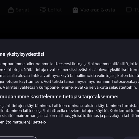
Sarjat
Leffat
Vuokraa & osta
T
e yksityisyydestäsi
mppanimme tallennamme laitteeseesi tietoja ja/tai haemme niitä siitä, jott
enkilötietoja. Näitä tietoja ovat esimerkiksi evästeissä olevat yksilölliset tunn
lla alla olevaa linkkiä voit hyväksyä tai hallinnoida valintojasi, kuten kielt
ujen etujen käyttämisen. Voit tehdä tämän myös myöhemmin Tietosuojakäy
. Valintasi välitetään kumppaneillemme, eivätkä ne vaikuta selaustietoihin.
umppanimme käsittelemme tietojasi tarjotaksemme:
sijaintitietojen käyttäminen. Laitteen ominaisuuksien käyttäminen tunnistam
llentaminen laitteelle ja/tai laitteella olevien tietojen käyttö. Kohdennettu 
 sisältö, mainonnan ja sisällön mittaus, yleisötutkimus ja palvelujen kehittä
 (toimittajien) luettelo
gdom of Heaven -