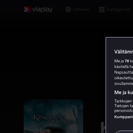
Urheilu
Kategoriat
Välitämm
Me ja
78
ku
käsitellä h
Napsauttama
oikeutett
sivullamme
Me ja k
Tarkkojen 
Tietojen ta
personoitu
Kumppanien
Kin