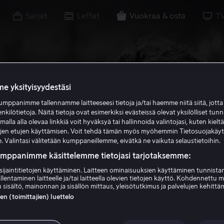
Sarjat
Leffat
Vuokraa & osta
T
e yksityisyydestäsi
mppanimme tallennamme laitteeseesi tietoja ja/tai haemme niitä siitä, jott
enkilötietoja. Näitä tietoja ovat esimerkiksi evästeissä olevat yksilölliset tunn
lla alla olevaa linkkiä voit hyväksyä tai hallinnoida valintojasi, kuten kielt
ujen etujen käyttämisen. Voit tehdä tämän myös myöhemmin Tietosuojakäy
. Valintasi välitetään kumppaneillemme, eivätkä ne vaikuta selaustietoihin.
umppanimme käsittelemme tietojasi tarjotaksemme:
sijaintitietojen käyttäminen. Laitteen ominaisuuksien käyttäminen tunnistam
llentaminen laitteelle ja/tai laitteella olevien tietojen käyttö. Kohdennettu 
 sisältö, mainonnan ja sisällön mittaus, yleisötutkimus ja palvelujen kehittä
 (toimittajien) luettelo