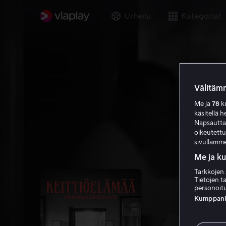
Urheilu
Kategoriat
Välitämm
Me ja
78
ku
käsitellä h
Napsauttama
oikeutett
sivullamme
Me ja k
Tarkkojen 
Tietojen ta
personoitu
Kumppanien