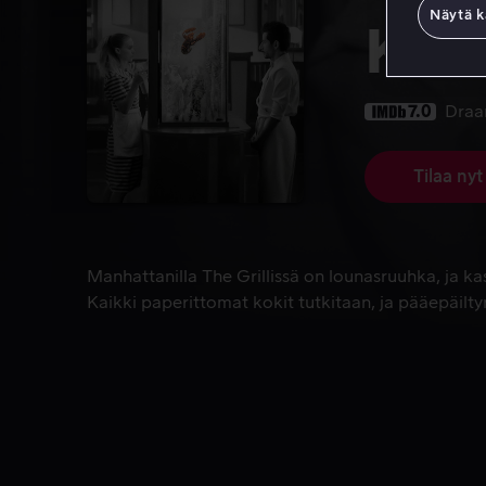
Näytä k
Kei
7.0
Dra
Tilaa nyt
Manhattanilla The Grillissä on lounasruuhka, ja k
Manhattanilla The Grillissä on lounasruuhka, ja k
Kaikki paperittomat kokit tutkitaan, ja pääepäilt