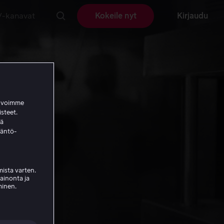
V-kanavat
Kokeile nyt
Kirjaudu
a voimme
isteet.
ää
täntö-
ista varten.
mainonta ja
minen.